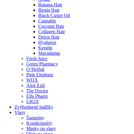
Banana Hair
Biotin Hair
Black Castor Oil
Cannabis
Coconut Hair
Collagen Hair
Detox Hair
Hyaluron
Keratin
Macadamia
Fresh Juice
Green Pharmacy
O’Herbal
Pink Elephant
WOX
Aloe Epil
The Doctor
Elfa Pharm
UKOI
Zvýhodnené balíčky
Vlasy
Šampóny
Kondicionéry
Masky na vlasy
Oleje na vlasy