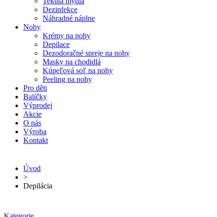
Tekutá mýdla
Dezinfekce
Náhradné náplne
Nohy
Krémy na nohy
Depilace
Dezodoračné spreje na nohy
Masky na chodidlá
Kúpeľová soľ na nohy
Peeling na nohy
Pro děti
Balíčky
Výprodej
Akcie
O nás
Výroba
Kontakt
Úvod
>
Depilácia
Kategorie