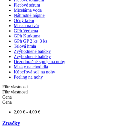
Pleťové sérum
Micelárna voda
Náhradné náplne
Očný krém
Maska na tvár
GPh Verbena
GPh Kurkuma
GPh GP 2 ks, 3 ks
Telová hmla
Zvýhodnené balíčky
Zvýhodnené balíčky
Dezodoračné spreje na nohy
Masky na chodidlá
Kúpeľová soľ na nohy
Peeling na nohy
Filtr vlastností
Filtr vlastností
Cena
Cena
2,00 € - 4,00 €
Značky