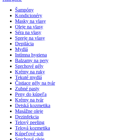
Šampóny
Kondicionéry
Masky na vlasy
Oleje na vlasy
Séra na vlasy
Spreje na vlasy
Depilácia
Mydlá
Intímna hygiena
Balzamy na pery
Sprchové gély
Krémy na ruky
Tekuté mydlá
Čistiace gély na tvár
Zubné pasty
Peny do kúpeľa
Krémy na tvár
Detská kozmetika
Masážne oleje
Dezinfekcia
Telový peeling
Telová kozmetika
Kúpeľové soli
Sprchové oleje