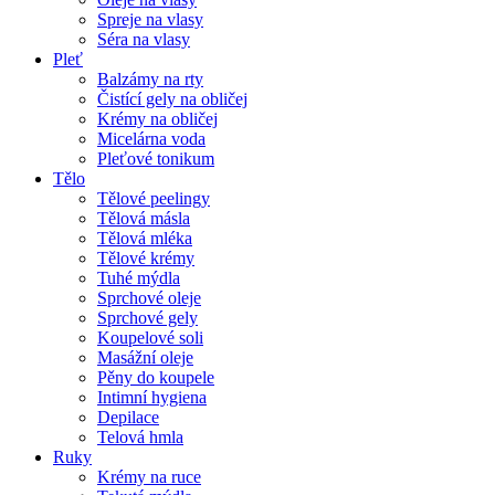
Spreje na vlasy
Séra na vlasy
Pleť
Balzámy na rty
Čistící gely na obličej
Krémy na obličej
Micelárna voda
Pleťové tonikum
Tělo
Tělové peelingy
Tělová másla
Tělová mléka
Tělové krémy
Tuhé mýdla
Sprchové oleje
Sprchové gely
Koupelové soli
Masážní oleje
Pěny do koupele
Intimní hygiena
Depilace
Telová hmla
Ruky
Krémy na ruce