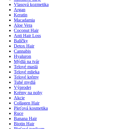
Vlasová kozmetika
Argan
Keratin
Macadamia
Aloe Vera
Coconut Hair
Anti Hair Loss
Balíčky
Detox Hair
Cannabis
Hyaluron
Mýdlá na tvár
Telové maslá
Telové mlieka
Telové krémy
Tuhé mydlá
Výprodej
Krémy na nohy
Akcie
Collagen Hair
Pleťová kosmetika
Ruce
Banana Hair
Biotin Hair
Pleťové tonikum