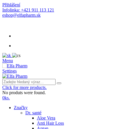
Přihlášení
Infolinka: +421 911 113 121
eshop@elfapharm.sk
Menu
Settings
Click for more products.
No produts were found.
0
ks.
Značky
Dr. santé
Aloe Vera
Anti Hair Loss
Argan