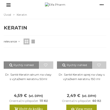
Úvod
>
Keratin
KERATIN
relevance
Rychlý náhled
Rychlý náhled
Dr. Santé Keratin sérum na vlasy
Dr. Santé Keratin sprej na vlasy s
s výtažkem keratinu 50ml
výtažkem keratinu 150 ml
4,59 €
2,49 €
(vč. DPH)
(vč. DPH)
Orientační přepočet:
111 Kč
Orientační přepočet:
60 Kč
Vložit do košíku
View more