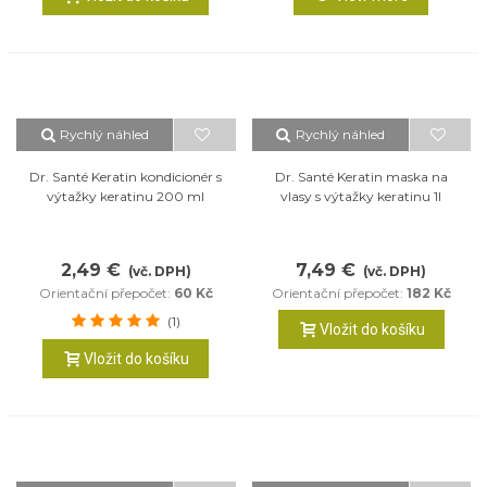
Rychlý náhled
Rychlý náhled
Dr. Santé Keratin kondicionér s
Dr. Santé Keratin maska na
výtažky keratinu 200 ml
vlasy s výtažky keratinu 1l
2,49 €
7,49 €
(vč. DPH)
(vč. DPH)
Orientační přepočet:
60 Kč
Orientační přepočet:
182 Kč
(1)
Vložit do košíku
Vložit do košíku