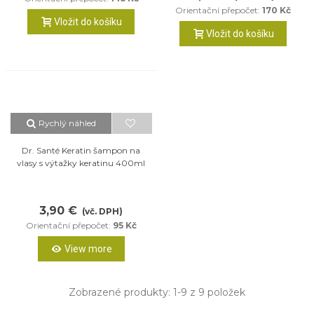
Orientační přepočet:
170 Kč
Vložit do košíku
Vložit do košíku
Rychlý náhled
Dr. Santé Keratin šampon na
vlasy s výtažky keratinu 400ml
3,90 €
(vč. DPH)
Orientační přepočet:
95 Kč
View more
Zobrazené produkty:
1
-9 z 9 položek