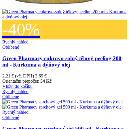
-40%
Rychlý náhled
Oblíbené
Green Pharmacy cukrovo-solný tělový peeling 200
ml - Kurkuma a dýňový olej
2,21 €
(vč. DPH)
3,69 €
Orientační přepočet:
54 Kč
Vložit do košíku
Rychlý náhled
Oblíbené
Rychlý náhled
Oblíbené
Green Pharmacy sprchový gel 500 ml - Kurkuma a