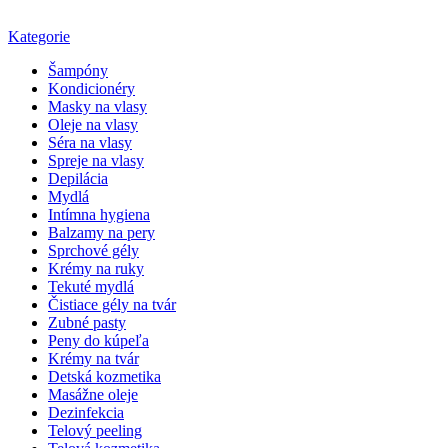
Kategorie
Šampóny
Kondicionéry
Masky na vlasy
Oleje na vlasy
Séra na vlasy
Spreje na vlasy
Depilácia
Mydlá
Intímna hygiena
Balzamy na pery
Sprchové gély
Krémy na ruky
Tekuté mydlá
Čistiace gély na tvár
Zubné pasty
Peny do kúpeľa
Krémy na tvár
Detská kozmetika
Masážne oleje
Dezinfekcia
Telový peeling