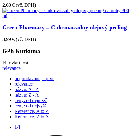
2,68 €
(vč. DPH)
Green Pharmacy – Cukrovo-solný olejový peeling...
3,99 €
(vč. DPH)
GPh Kurkuma
Filtr vlastností
relevance
nejprodávanější prvé
relevance
názvu: A - Z
názvu: Z - A
ceny: od nejnižší
ceny: od nejvyšší
Reference, A to Z
Reference, Z to A
1/1