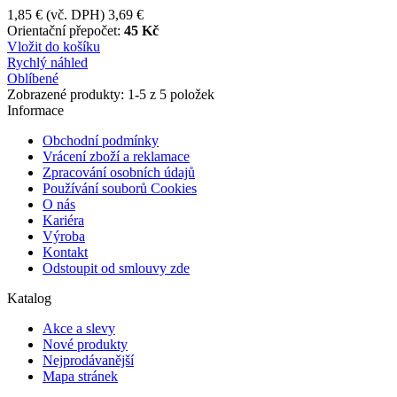
1,85 €
(vč. DPH)
3,69 €
Orientační přepočet:
45 Kč
Vložit do košíku
Rychlý náhled
Oblíbené
Zobrazené produkty:
1
-5 z 5 položek
Informace
Obchodní podmínky
Vrácení zboží a reklamace
Zpracování osobních údajů
Používání souborů Cookies
O nás
Kariéra
Výroba
Kontakt
Odstoupit od smlouvy zde
Katalog
Akce a slevy
Nové produkty
Nejprodávanější
Mapa stránek