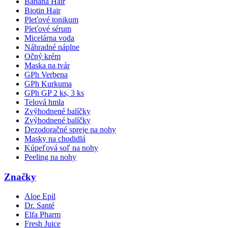
Banana Hair
Biotin Hair
Pleťové tonikum
Pleťové sérum
Micelárna voda
Náhradné náplne
Očný krém
Maska na tvár
GPh Verbena
GPh Kurkuma
GPh GP 2 ks, 3 ks
Telová hmla
Zvýhodnené balíčky
Zvýhodnené balíčky
Dezodoračné spreje na nohy
Masky na chodidlá
Kúpeľová soľ na nohy
Peeling na nohy
Značky
Aloe Epil
Dr. Santé
Elfa Pharm
Fresh Juice