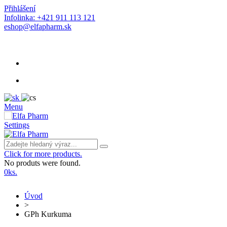
Přihlášení
Infolinka: +421 911 113 121
eshop@elfapharm.sk
Menu
Settings
Click for more products.
No produts were found.
0
ks.
Úvod
>
GPh Kurkuma