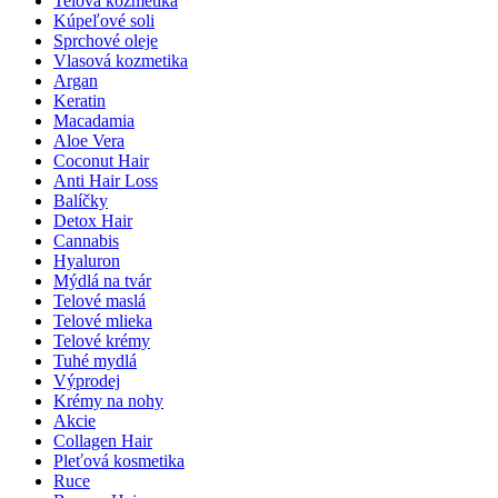
Telová kozmetika
Kúpeľové soli
Sprchové oleje
Vlasová kozmetika
Argan
Keratin
Macadamia
Aloe Vera
Coconut Hair
Anti Hair Loss
Balíčky
Detox Hair
Cannabis
Hyaluron
Mýdlá na tvár
Telové maslá
Telové mlieka
Telové krémy
Tuhé mydlá
Výprodej
Krémy na nohy
Akcie
Collagen Hair
Pleťová kosmetika
Ruce