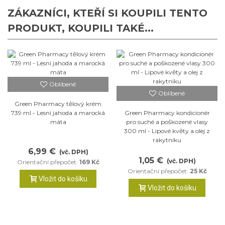
ZÁKAZNÍCI, KTEŘÍ SI KOUPILI TENTO
PRODUKT, KOUPILI TAKÉ...
Oblíbené
Oblíbené
Green Pharmacy tělový krém
739 ml - Lesní jahoda a marocká
Green Pharmacy kondicionér
máta
pro suché a poškozené vlasy
300 ml - Lipové květy a olej z
rakytníku
6,99 €
(vč. DPH)
1,05 €
(vč. DPH)
Orientační přepočet:
169 Kč
Orientační přepočet:
25 Kč
Vložit do košíku
Vložit do košíku