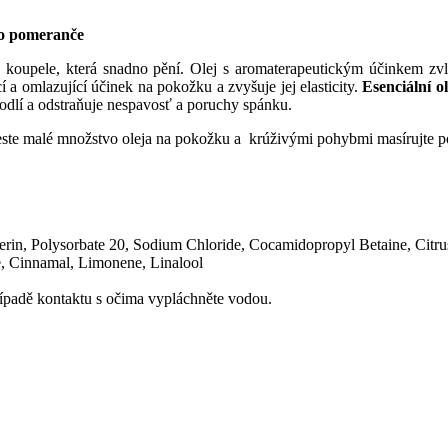
ho pomeranče
 koupele, která snadno pění. Olej s aromaterapeutickým účinkem zvl
cí a omlazující účinek na pokožku a zvyšuje jej elasticity.
Esenciální o
hodlí a odstraňuje nespavosť a poruchy spánku.
aneste malé množstvo oleja na pokožku a krúživými pohybmi masírujte
rin, Polysorbate 20, Sodium Chloride, Cocamidopropyl Betaine, Citr
, Cinnamal, Limonene, Linalool
případě kontaktu s očima vypláchněte vodou.