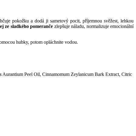
hčuje pokožku a dodá ji sametový pocit, příjemnou svěžest, lehkou
lej ze sladkého pomeranče
zlepšuje náladu, normalizuje emocionální
 pomocou hubky, potom opláchnite vodou.
us Aurantium Peel Oil, Cinnamomum Zeylanicum Bark Extract, Citric