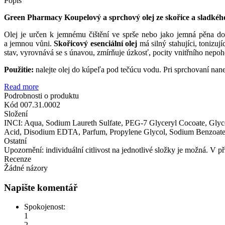
Popis
Green Pharmacy Koupelový a sprchový olej ze skořice a sladké
Olej je určen k jemnému čištění ve sprše nebo jako jemná pěna do
a jemnou vůni.
Skořicový esenciální olej
má silný stahujíci, tonizují
stav, vyrovnává se s únavou, zmírňuje úzkosť, pocity vnitřního nepo
Použitie:
nalejte olej do kúpeľa pod tečúcu vodu. Pri sprchovaní n
Read more
Podrobnosti o produktu
Kód
007.31.0002
Složení
INCI: Aqua, Sodium Laureth Sulfate, PEG-7 Glyceryl Cocoate, Glyce
Acid, Disodium EDTA, Parfum, Propylene Glycol, Sodium Benzoate
Ostatní
Upozornění: individuální citlivost na jednotlivé složky je možná. V 
Recenze
Žádné názory
Napište komentář
Spokojenost:
1
2