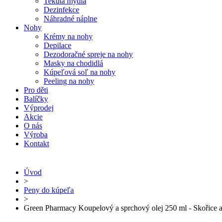
Tekutá mýdla
Dezinfekce
Náhradné náplne
Nohy
Krémy na nohy
Depilace
Dezodoračné spreje na nohy
Masky na chodidlá
Kúpeľová soľ na nohy
Peeling na nohy
Pro děti
Balíčky
Výprodej
Akcie
O nás
Výroba
Kontakt
Úvod
>
Peny do kúpeľa
>
Green Pharmacy Koupelový a sprchový olej 250 ml - Skořice 