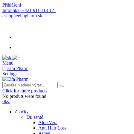
Přihlášení
Infolinka: +421 911 113 121
eshop@elfapharm.sk
Menu
Settings
Click for more products.
No produts were found.
0
ks.
Značky
Dr. santé
Aloe Vera
Anti Hair Loss
Argan