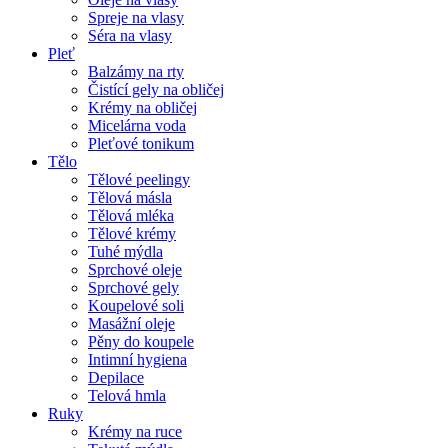
Spreje na vlasy
Séra na vlasy
Pleť
Balzámy na rty
Čistící gely na obličej
Krémy na obličej
Micelárna voda
Pleťové tonikum
Tělo
Tělové peelingy
Tělová másla
Tělová mléka
Tělové krémy
Tuhé mýdla
Sprchové oleje
Sprchové gely
Koupelové soli
Masážní oleje
Pěny do koupele
Intimní hygiena
Depilace
Telová hmla
Ruky
Krémy na ruce