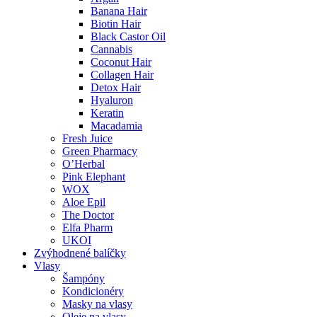
Banana Hair
Biotin Hair
Black Castor Oil
Cannabis
Coconut Hair
Collagen Hair
Detox Hair
Hyaluron
Keratin
Macadamia
Fresh Juice
Green Pharmacy
O’Herbal
Pink Elephant
WOX
Aloe Epil
The Doctor
Elfa Pharm
UKOI
Zvýhodnené balíčky
Vlasy
Šampóny
Kondicionéry
Masky na vlasy
Oleje na vlasy