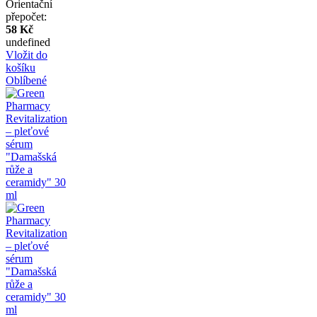
Orientační
přepočet:
58 Kč
undefined
Vložit do
košíku
Oblíbené