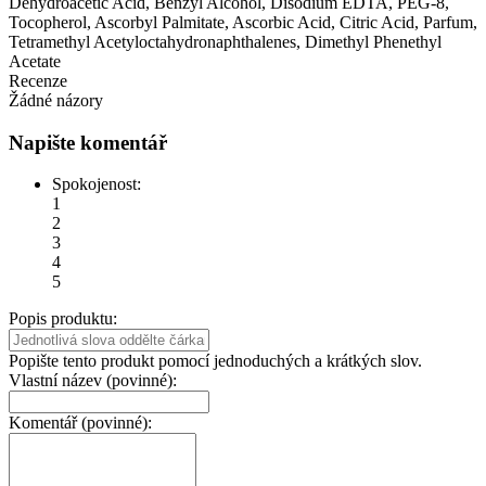
Dehydroacetic Acid, Benzyl Alcohol, Disodium EDTA, PEG-8,
Tocopherol, Ascorbyl Palmitate, Ascorbic Acid, Citric Acid, Parfum,
Tetramethyl Acetyloctahydronaphthalenes, Dimethyl Phenethyl
Acetate
Recenze
Žádné názory
Napište komentář
Spokojenost:
1
2
3
4
5
Popis produktu:
Popište tento produkt pomocí jednoduchých a krátkých slov.
Vlastní název (povinné):
Komentář (povinné):