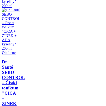
Oblíbené
Dr.
Santé
SEBO
CONTROL
– Čisticí
tonikum
"CICA
+
ZINEK