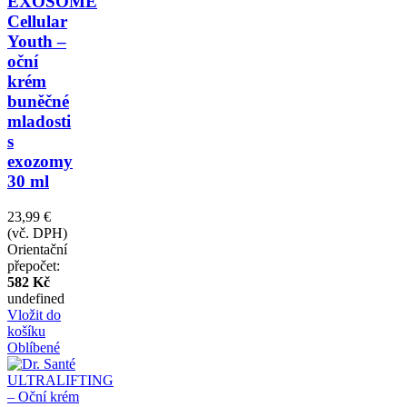
EXOSOME
Cellular
Youth –
oční
krém
buněčné
mladosti
s
exozomy
30 ml
23,99 €
(vč. DPH)
Orientační
přepočet:
582 Kč
undefined
Vložit do
košíku
Oblíbené