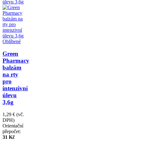
Oblíbené
Green
Pharmacy
balzám
na rty
pro
intenzivní
úlevu
3,6g
1,29 €
(vč.
DPH)
Orientační
přepočet:
31 Kč