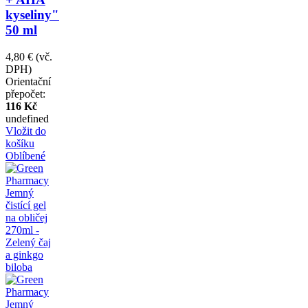
kyseliny"
50 ml
4,80 €
(vč.
DPH)
Orientační
přepočet:
116 Kč
undefined
Vložit do
košíku
Oblíbené