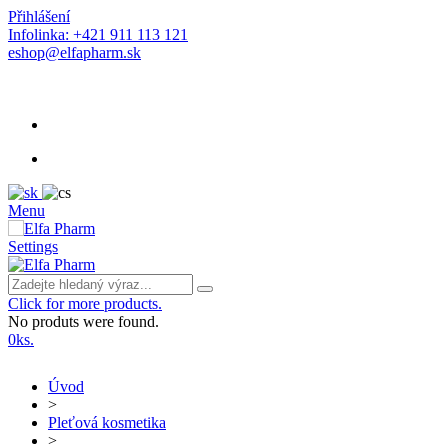
Přihlášení
Infolinka: +421 911 113 121
eshop@elfapharm.sk
Menu
Settings
Click for more products.
No produts were found.
0
ks.
Úvod
>
Pleťová kosmetika
>