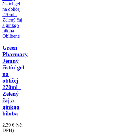
Oblíbené
Green
Pharmacy
Jemný
čistící gel
na
obličej
270ml -
Zelený
čaj a
ginkgo
biloba
2,39 €
(vč.
DPH)