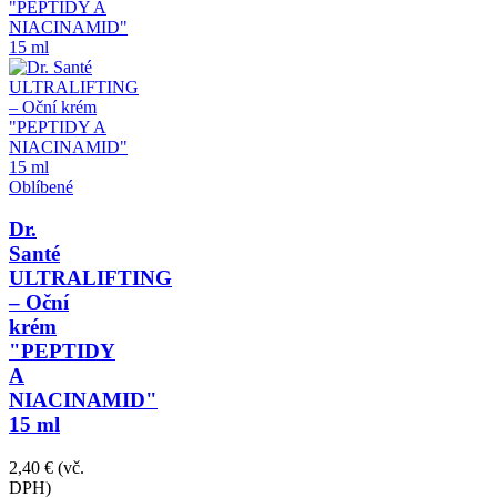
Oblíbené
Dr.
Santé
ULTRALIFTING
– Oční
krém
"PEPTIDY
A
NIACINAMID"
15 ml
2,40 €
(vč.
DPH)