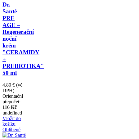
Dr.
Santé
PRE
AGE –
Regenerační
noční
krém
"CERAMIDY
+
PREBIOTIKA"
50 ml
4,80 €
(vč.
DPH)
Orientační
přepočet:
116 Kč
undefined
Vložit do
košíku
Oblíbené