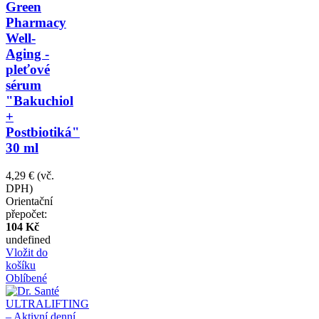
Green
Pharmacy
Well-
Aging -
pleťové
sérum
"Bakuchiol
+
Postbiotiká"
30 ml
4,29 €
(vč.
DPH)
Orientační
přepočet:
104 Kč
undefined
Vložit do
košíku
Oblíbené