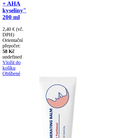
+ AHA
kyseliny"
200 ml
2,40 €
(vč.
DPH)
Orientační
přepočet:
58 Kč
undefined
Vložit do
košíku
Oblíbené