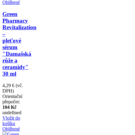
Oblíbené
Green
Pharmacy
Revitalization
–
pleťové
sérum
"Damašská
růže a
ceramidy"
30 ml
4,29 €
(vč.
DPH)
Orientační
přepočet:
104 Kč
undefined
Vložit do
košíku
Oblíbené