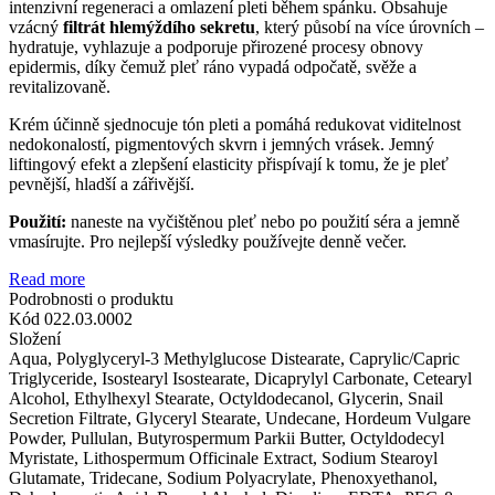
intenzivní regeneraci a omlazení pleti během spánku. Obsahuje
vzácný
filtrát hlemýždího sekretu
, který působí na více úrovních –
hydratuje, vyhlazuje a podporuje přirozené procesy obnovy
epidermis, díky čemuž pleť ráno vypadá odpočatě, svěže a
revitalizovaně.
Krém účinně sjednocuje tón pleti a pomáhá redukovat viditelnost
nedokonalostí, pigmentových skvrn i jemných vrásek. Jemný
liftingový efekt a zlepšení elasticity přispívají k tomu, že je pleť
pevnější, hladší a zářivější.
Použití:
naneste na vyčištěnou pleť nebo po použití séra a jemně
vmasírujte. Pro nejlepší výsledky používejte denně večer.
Read more
Podrobnosti o produktu
Kód
022.03.0002
Složení
Aqua, Polyglyceryl-3 Methylglucose Distearate, Caprylic/Capric
Triglyceride, Isostearyl Isostearate, Dicaprylyl Carbonate, Cetearyl
Alcohol, Ethylhexyl Stearate, Octyldodecanol, Glycerin, Snail
Secretion Filtrate, Glyceryl Stearate, Undecane, Hordeum Vulgare
Powder, Pullulan, Butyrospermum Parkii Butter, Octyldodecyl
Myristate, Lithospermum Officinale Extract, Sodium Stearoyl
Glutamate, Tridecane, Sodium Polyacrylate, Phenoxyethanol,