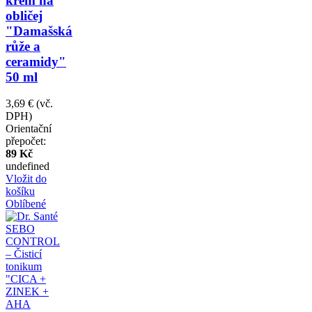
krém na
obličej
"Damašská
růže a
ceramidy"
50 ml
3,69 €
(vč.
DPH)
Orientační
přepočet:
89 Kč
undefined
Vložit do
košíku
Oblíbené