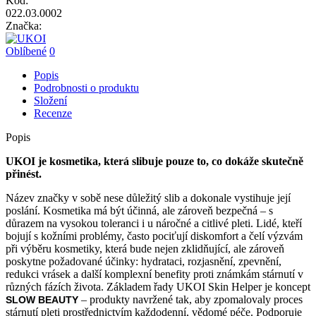
Kód:
022.03.0002
Značka:
Oblíbené
0
Popis
Podrobnosti o produktu
Složení
Recenze
Popis
UKOI je kosmetika, která slibuje pouze to, co dokáže skutečně
přinést.
Název značky v sobě nese důležitý slib a dokonale vystihuje její
poslání. Kosmetika má být účinná, ale zároveň bezpečná – s
důrazem na vysokou toleranci i u náročné a citlivé pleti. Lidé, kteří
bojují s kožními problémy, často pociťují diskomfort a čelí výzvám
při výběru kosmetiky, která bude nejen zklidňující, ale zároveň
poskytne požadované účinky: hydrataci, rozjasnění, zpevnění,
redukci vrásek a další komplexní benefity proti známkám stárnutí v
různých fázích života. Základem řady UKOI Skin Helper je koncept
– produkty navržené tak, aby zpomalovaly proces
SLOW BEAUTY
stárnutí pleti prostřednictvím každodenní, vědomé péče. Podporuje