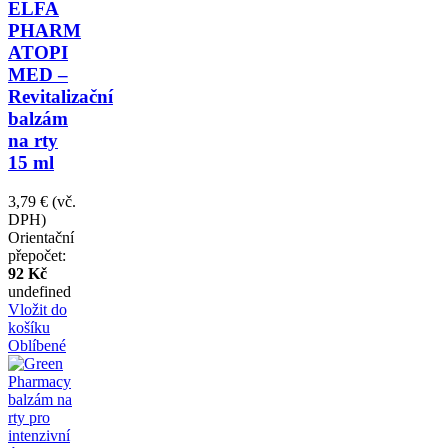
ELFA
PHARM
ATOPI
MED –
Revitalizační
balzám
na rty
15 ml
3,79 €
(vč.
DPH)
Orientační
přepočet:
92 Kč
undefined
Vložit do
košíku
Oblíbené