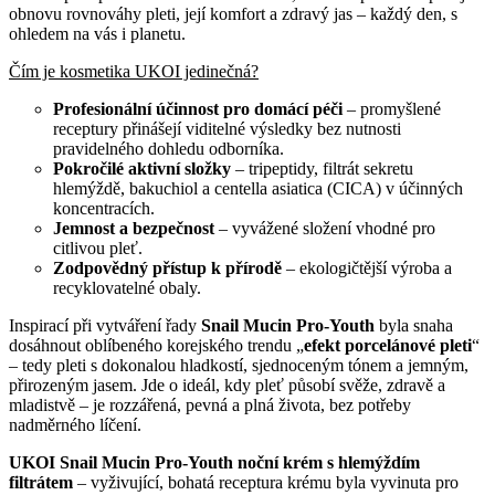
obnovu rovnováhy pleti, její komfort a zdravý jas – každý den, s
ohledem na vás i planetu.
Čím je kosmetika UKOI jedinečná?
Profesionální účinnost pro domácí péči
– promyšlené
receptury přinášejí viditelné výsledky bez nutnosti
pravidelného dohledu odborníka.
Pokročilé aktivní složky
– tripeptidy, filtrát sekretu
hlemýždě, bakuchiol a centella asiatica (CICA) v účinných
koncentracích.
Jemnost a bezpečnost
– vyvážené složení vhodné pro
citlivou pleť.
Zodpovědný přístup k přírodě
– ekologičtější výroba a
recyklovatelné obaly.
Inspirací při vytváření řady
Snail Mucin Pro-Youth
byla snaha
dosáhnout oblíbeného korejského trendu „
efekt porcelánové pleti
“
– tedy pleti s dokonalou hladkostí, sjednoceným tónem a jemným,
přirozeným jasem. Jde o ideál, kdy pleť působí svěže, zdravě a
mladistvě – je rozzářená, pevná a plná života, bez potřeby
nadměrného líčení.
UKOI Snail Mucin Pro-Youth noční krém s hlemýždím
filtrátem
– vyživující, bohatá receptura krému byla vyvinuta pro