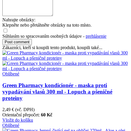
Nahrajte obrázky:
Klepněte nebo přetáhněte obrázky na toto místo.
Súhlasím so spracovaním osobných údajov -
prehlásenie
Zákazníci, kteří si koupili tento produkt, koupili také...
Oblíbené
Green Pharmacy kondicionér - maska proti
vypadávání vlasů 300 ml - Lopuch a pšeničné
proteiny
2,49 €
(vč. DPH)
Orientační přepočet:
60 Kč
Vložit do košíku
Oblíbené