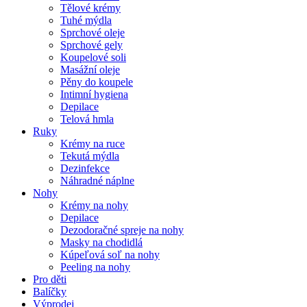
Tělové krémy
Tuhé mýdla
Sprchové oleje
Sprchové gely
Koupelové soli
Masážní oleje
Pěny do koupele
Intimní hygiena
Depilace
Telová hmla
Ruky
Krémy na ruce
Tekutá mýdla
Dezinfekce
Náhradné náplne
Nohy
Krémy na nohy
Depilace
Dezodoračné spreje na nohy
Masky na chodidlá
Kúpeľová soľ na nohy
Peeling na nohy
Pro děti
Balíčky
Výprodej