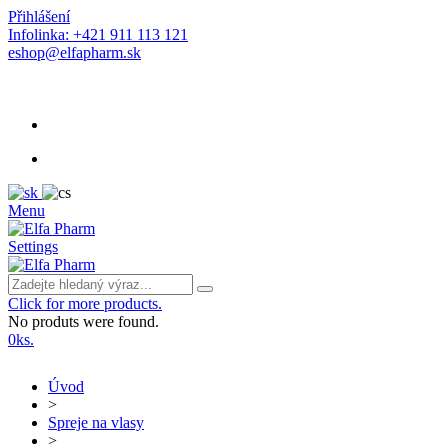
Přihlášení
Infolinka: +421 911 113 121
eshop@elfapharm.sk
Menu
Settings
Click for more products.
No produts were found.
0
ks.
Úvod
>
Spreje na vlasy
>