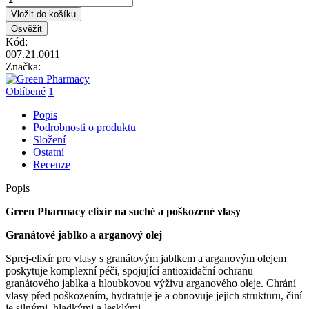
Vložit do košíku
Kód:
007.21.0011
Značka:
Oblíbené
1
Popis
Podrobnosti o produktu
Složení
Ostatní
Recenze
Popis
Green Pharmacy elixír na suché a poškozené vlasy
Granátové jablko a arganový olej
Sprej-elixír pro vlasy s granátovým jablkem a arganovým olejem
poskytuje komplexní péči, spojující antioxidační ochranu
granátového jablka a hloubkovou výživu arganového oleje. Chrání
vlasy před poškozením, hydratuje je a obnovuje jejich strukturu, činí
je silnými, hladkými a lesklými.