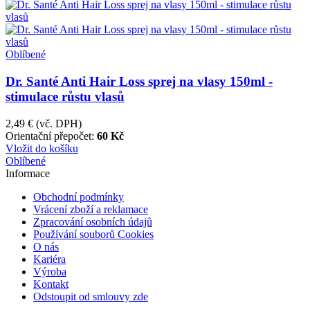
Oblíbené
Dr. Santé Anti Hair Loss sprej na vlasy 150ml -
stimulace růstu vlasů
2,49 €
(vč. DPH)
Orientační přepočet:
60 Kč
Vložit do košíku
Oblíbené
Informace
Obchodní podmínky
Vrácení zboží a reklamace
Zpracování osobních údajů
Používání souborů Cookies
O nás
Kariéra
Výroba
Kontakt
Odstoupit od smlouvy zde