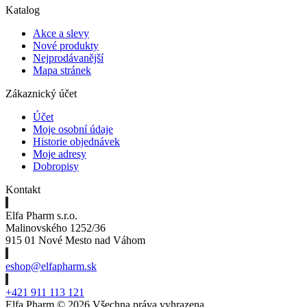
Katalog
Akce a slevy
Nové produkty
Nejprodávanější
Mapa stránek
Zákaznický účet
Účet
Moje osobní údaje
Historie objednávek
Moje adresy
Dobropisy
Kontakt
Elfa Pharm s.r.o.
Malinovského 1252/36
915 01 Nové Mesto nad Váhom
eshop@elfapharm.sk
+421 911 113 121
Elfa Pharm ©
2026 Všechna práva vyhrazena.