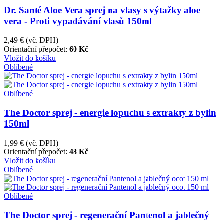
Dr. Santé Aloe Vera sprej na vlasy s výtažky aloe
vera - Proti vypadávání vlasů 150ml
2,49 €
(vč. DPH)
Orientační přepočet:
60 Kč
Vložit do košíku
Oblíbené
Oblíbené
The Doctor sprej - energie lopuchu s extrakty z bylin
150ml
1,99 €
(vč. DPH)
Orientační přepočet:
48 Kč
Vložit do košíku
Oblíbené
Oblíbené
The Doctor sprej - regenerační Pantenol a jablečný