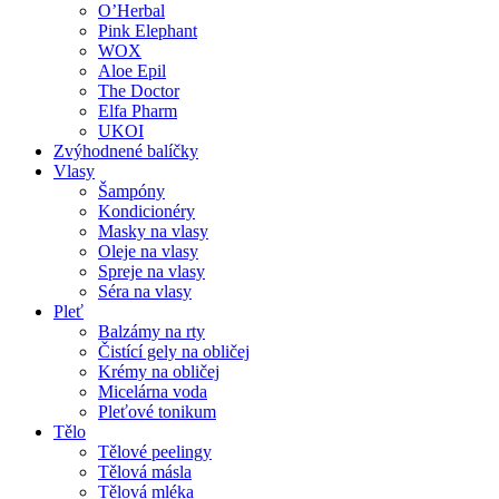
O’Herbal
Pink Elephant
WOX
Aloe Epil
The Doctor
Elfa Pharm
UKOI
Zvýhodnené balíčky
Vlasy
Šampóny
Kondicionéry
Masky na vlasy
Oleje na vlasy
Spreje na vlasy
Séra na vlasy
Pleť
Balzámy na rty
Čistící gely na obličej
Krémy na obličej
Micelárna voda
Pleťové tonikum
Tělo
Tělové peelingy
Tělová másla
Tělová mléka