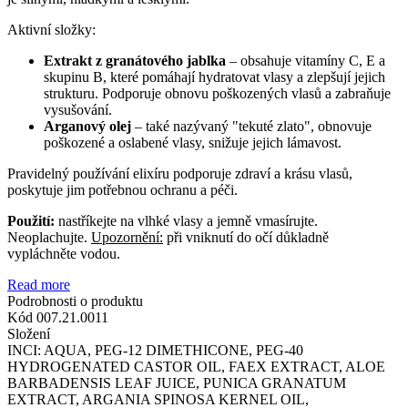
Aktivní složky:
Extrakt z granátového jablka
– obsahuje vitamíny C, E a
skupinu B, které pomáhají hydratovat vlasy a zlepšují jejich
strukturu. Podporuje obnovu poškozených vlasů a zabraňuje
vysušování.
Arganový olej
– také nazývaný "tekuté zlato", obnovuje
poškozené a oslabené vlasy, snižuje jejich lámavost.
Pravidelný používání elixíru podporuje zdraví a krásu vlasů,
poskytuje jim potřebnou ochranu a péči.
Použití:
nastříkejte na vlhké vlasy a jemně vmasírujte.
Neoplachujte.
Upozornění:
při vniknutí do očí důkladně
vypláchněte vodou.
Read more
Podrobnosti o produktu
Kód
007.21.0011
Složení
INCI: AQUA, PEG-12 DIMETHICONE, PEG-40
HYDROGENATED CASTOR OIL, FAEX EXTRACT, ALOE
BARBADENSIS LEAF JUICE, PUNICA GRANATUM
EXTRACT, ARGANIA SPINOSA KERNEL OIL,