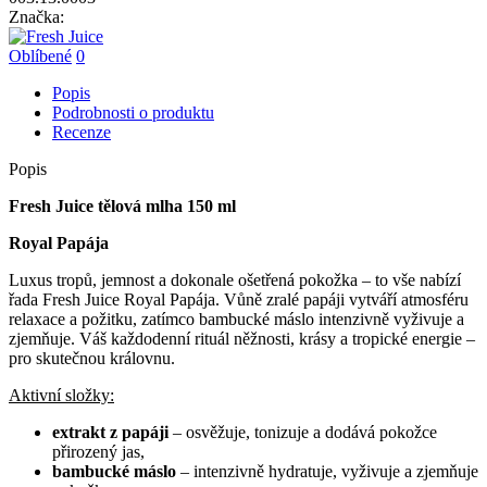
Značka:
Oblíbené
0
Popis
Podrobnosti o produktu
Recenze
Popis
Fresh Juice
tělová mlha 150 ml
Royal Papája
Luxus tropů, jemnost a dokonale ošetřená pokožka – to vše nabízí
řada Fresh Juice Royal Papája. Vůně zralé papáji vytváří atmosféru
relaxace a požitku, zatímco bambucké máslo intenzivně vyživuje a
zjemňuje. Váš každodenní rituál něžnosti, krásy a tropické energie –
pro skutečnou královnu.
Aktivní složky:
extrakt z papáji
– osvěžuje, tonizuje a dodává pokožce
přirozený jas,
bambucké máslo
– intenzivně hydratuje, vyživuje a zjemňuje