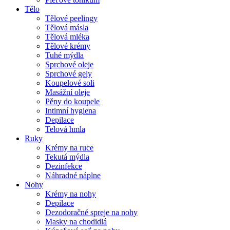
Tělo
Tělové peelingy
Tělová másla
Tělová mléka
Tělové krémy
Tuhé mýdla
Sprchové oleje
Sprchové gely
Koupelové soli
Masážní oleje
Pěny do koupele
Intimní hygiena
Depilace
Telová hmla
Ruky
Krémy na ruce
Tekutá mýdla
Dezinfekce
Náhradné náplne
Nohy
Krémy na nohy
Depilace
Dezodoračné spreje na nohy
Masky na chodidlá