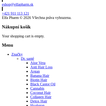
eshop@elfapharm.sk
+421 911 113 121
Elfa Pharm ©
2026 Všechna práva vyhrazena.
Nákupní košík
Your shopping cart is empty.
Menu
Značky
Dr. santé
Aloe Vera
Anti Hair Loss
Argan
Banana Hair
Biotin Hair
Black Castor Oil
Cannabis
Coconut Hair
Collagen Hair
Detox Hair
Hyaluron