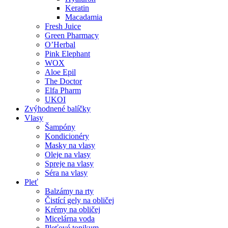
Keratin
Macadamia
Fresh Juice
Green Pharmacy
O’Herbal
Pink Elephant
WOX
Aloe Epil
The Doctor
Elfa Pharm
UKOI
Zvýhodnené balíčky
Vlasy
Šampóny
Kondicionéry
Masky na vlasy
Oleje na vlasy
Spreje na vlasy
Séra na vlasy
Pleť
Balzámy na rty
Čistící gely na obličej
Krémy na obličej
Micelárna voda
Pleťové tonikum