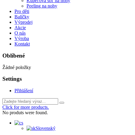
Kúpeľová soľ na nohy
Peeling na nohy
Pro děti
Balíčky
Výprodej
Akcie
O nás
Výroba
Kontakt
Oblíbené
Žádné položky
Settings
Přihlášení
Click for more products.
No produts were found.
Slovenský