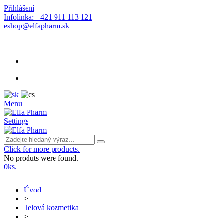
Přihlášení
Infolinka: +421 911 113 121
eshop@elfapharm.sk
Menu
Settings
Click for more products.
No produts were found.
0
ks.
Úvod
>
Telová kozmetika
>