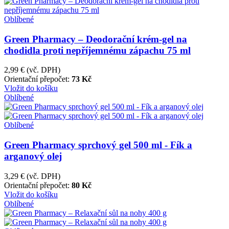
Oblíbené
Green Pharmacy – Deodorační krém-gel na
chodidla proti nepříjemnému zápachu 75 ml
2,99 €
(vč. DPH)
Orientační přepočet:
73 Kč
Vložit do košíku
Oblíbené
Oblíbené
Green Pharmacy sprchový gel 500 ml - Fík a
arganový olej
3,29 €
(vč. DPH)
Orientační přepočet:
80 Kč
Vložit do košíku
Oblíbené