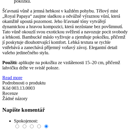
pokožku.
Šťavnatá vůně a jemná hebkost v každém pohybu. Tělový mist
„Royal Papaya“ zaujme sladkou a odvážně výraznou vůní, která
okamžitě upoutá pozornost. Jeho šťavnaté tóny vytvářejí
dynamickou a hravou kompozici, která nezůstane bez povšimnutí.
Tato vůně okouzlí svou exotickou svěžestí a navozuje pocit svobody
a lehkosti. Bambucké máslo vyživuje a zjemňuje pokožku, přičemž
jí poskytuje dlouhotrvající komfort. Lehká textura se rychle
vstřebává a zanechává příjemný voňavý závoj. Elegantní detail
vašeho jedinečného stylu.
Použití:
aplikujte na pokožku ze vzdálenosti 15–20 cm, přičemž
lahvičku držte ve svislé poloze.
Read more
Podrobnosti o produktu
Kód
003.13.0003
Recenze
Žádné názory
Napište komentář
Spokojenost: