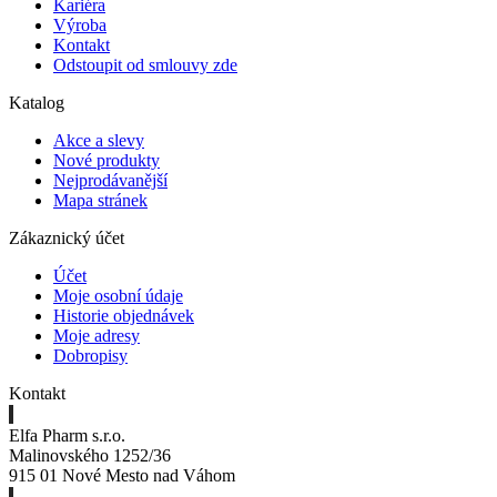
Kariéra
Výroba
Kontakt
Odstoupit od smlouvy zde
Katalog
Akce a slevy
Nové produkty
Nejprodávanější
Mapa stránek
Zákaznický účet
Účet
Moje osobní údaje
Historie objednávek
Moje adresy
Dobropisy
Kontakt
Elfa Pharm s.r.o.
Malinovského 1252/36
915 01 Nové Mesto nad Váhom