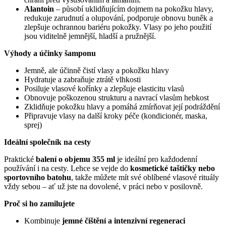
Alantoin
– působí uklidňujícím dojmem na pokožku hlavy,
redukuje zarudnutí a olupování, podporuje obnovu buněk a
zlepšuje ochrannou bariéru pokožky. Vlasy po jeho použití
jsou viditelně jemnější, hladší a pružnější.
Výhody a účinky šamponu
Jemně, ale účinně čistí vlasy a pokožku hlavy
Hydratuje a zabraňuje ztrátě vlhkosti
Posiluje vlasové kořínky a zlepšuje elasticitu vlasů
Obnovuje poškozenou strukturu a navrací vlasům hebkost
Zklidňuje pokožku hlavy a pomáhá zmírňovat její podráždění
Připravuje vlasy na další kroky péče (kondicionér, maska,
sprej)
Ideální společník na cesty
Praktické
balení o objemu 355 ml
je ideální pro každodenní
používání i na cesty. Lehce se vejde do
kosmetické taštičky nebo
sportovního batohu
, takže můžete mít své oblíbené vlasové rituály
vždy sebou – ať už jste na dovolené, v práci nebo v posilovně.
Proč si ho zamilujete
Kombinuje
jemné čištění a intenzivní regeneraci