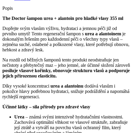
Popis
The Doctor šampon urea + alantoin pro hladké vlasy 355 ml
Dopřejte svým vlasům výživu, hydrataci a jemnou péči již od
prvního umytí! Tento regenerační šampon s
urea a alantoinem
je
dokonalým řešením pro každodenní péči o všechny typy vlasů –
zejména suché, oslabené a poškozené vlasy, které potřebují obnovu,
hebkost a zdravý lesk.
Na rozdíl od běžných šamponů tento produkt neodstraňuje jen
nečistoty a přebytečný maz – jeho jemné, ale účinné složení zároveň
posiluje vlasové kořínky, obnovuje strukturu vlasů a podporuje
jejich přirozenou elasticitu.
Díky vysoké koncentraci
urea a alantoinu
dodává vlasům i
pokožce hlavy potřebnou hydrataci, snižuje podráždění a napomáhá
rychlejší regeneraci.
Účinné látky – síla přírody pro zdravé vlasy
Urea
– známá svými intenzivně hydratačními vlastnostmi.
Zachovává optimální vlhkost ve vlasové struktuře, zabraňuje
její ztrátě a vytváří na povrchu vlasů ochranný film, který
chrání před vysušováním a lámáním.