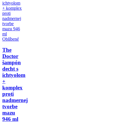
Oblíbené
The
Doctor
šampón
decht s
ichtyolom
+
komplex
proti
nadmernej
tvorbe
mazu
946 ml