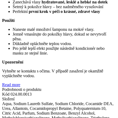
Zanechává vlasy
hydratované, lesklé a hebké na dotek
Šetrný k pokožce hlavy – bez nadměrného vysušování
Perfektní
první krok v péči o krásné, zdravé vlasy
Použití
Naneste malé množství šamponu na mokré vlasy.
Jemně vmasírujte do pokožky hlavy, dokud se nevytvoří
pěna.
Důkladně opláchněte teplou vodou.
Pro ještě lepší efekt použijte následně kondicionér nebo
masku ze stejné linie.
Upozornění
Vyhněte se kontaktu s očima. V případě zasažení je okamžitě
vypláchněte vodou.
Read more
Podrobnosti o produktu
Kód
024.00.0013
Složení
Aqua, Sodium Laureth Sulfate, Sodium Chloride, Cocamide DEA,
Urea, Allantoin, Cocamidopropyl Betaine, Polyquaternium-10,
Citric Acid, Parfum, Sodium Benzoate, Benzyl Alcohol,
Methylchloroisothiazolinone, Methylisothiazolinone, Triethylene