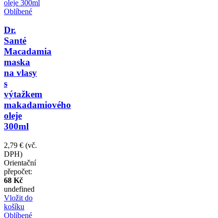
Oblíbené
Dr.
Santé
Macadamia
maska
na vlasy
s
výtažkem
makadamiového
oleje
300ml
2,79 €
(vč.
DPH)
Orientační
přepočet:
68 Kč
undefined
Vložit do
košíku
Oblíbené