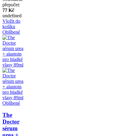
přepočet:
77 Kč
undefined
Vložit do
košíku
Oblíbené
Oblíbené
The
Doctor
sérum
urea +