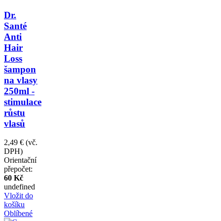
Dr.
Santé
Anti
Hair
Loss
šampon
na vlasy
250ml -
stimulace
růstu
vlasů
2,49 €
(vč.
DPH)
Orientační
přepočet:
60 Kč
undefined
Vložit do
košíku
Oblíbené