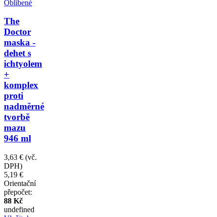
Oblíbené
The
Doctor
maska -
dehet s
ichtyolem
+
komplex
proti
nadměrné
tvorbě
mazu
946 ml
3,63 €
(vč.
DPH)
5,19 €
Orientační
přepočet:
88 Kč
undefined