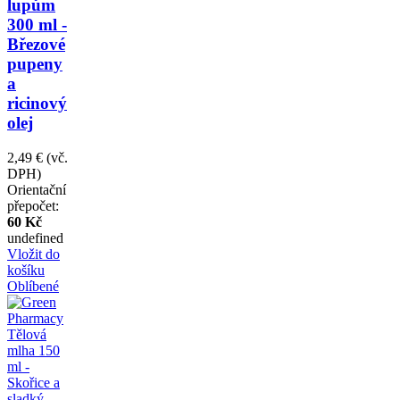
lupům
300 ml -
Březové
pupeny
a
ricinový
olej
2,49 €
(vč.
DPH)
Orientační
přepočet:
60 Kč
undefined
Vložit do
košíku
Oblíbené