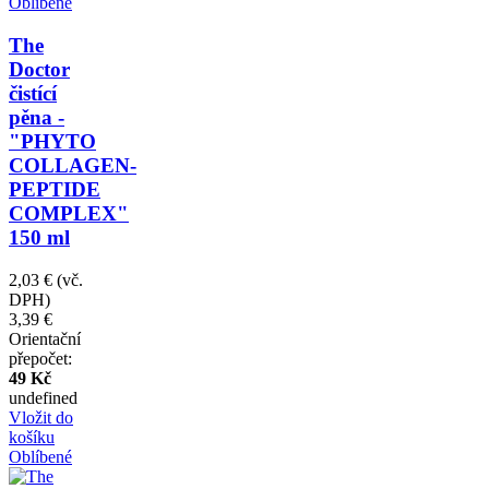
Oblíbené
The
Doctor
čistící
pěna -
"PHYTO
COLLAGEN-
PEPTIDE
COMPLEX"
150 ml
2,03 €
(vč.
DPH)
3,39 €
Orientační
přepočet:
49 Kč
undefined
Vložit do
košíku
Oblíbené