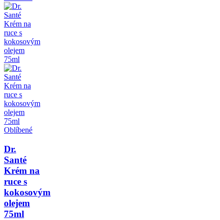
Oblíbené
Dr.
Santé
Krém na
ruce s
kokosovým
olejem
75ml