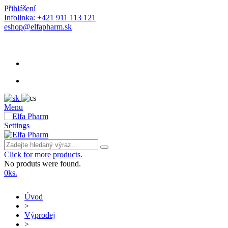
Přihlášení
Infolinka: +421 911 113 121
eshop@elfapharm.sk
Menu
Settings
Click for more products.
No produts were found.
0
ks.
Úvod
>
Výprodej
>