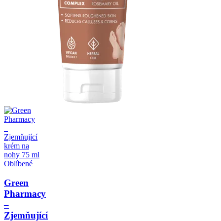
Oblíbené
Green
Pharmacy
–
Zjemňující