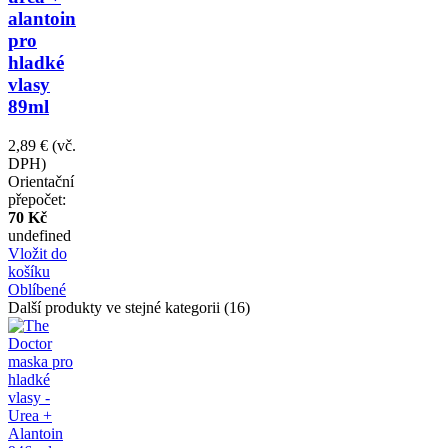
alantoin
pro
hladké
vlasy
89ml
2,89 €
(vč.
DPH)
Orientační
přepočet:
70 Kč
undefined
Vložit do
košíku
Oblíbené
Další produkty ve stejné kategorii (16)