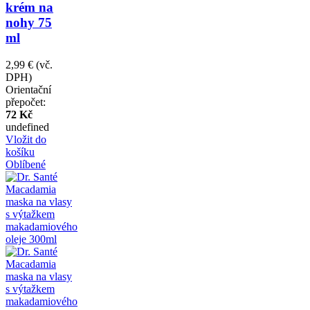
krém na
nohy 75
ml
2,99 €
(vč.
DPH)
Orientační
přepočet:
72 Kč
undefined
Vložit do
košíku
Oblíbené