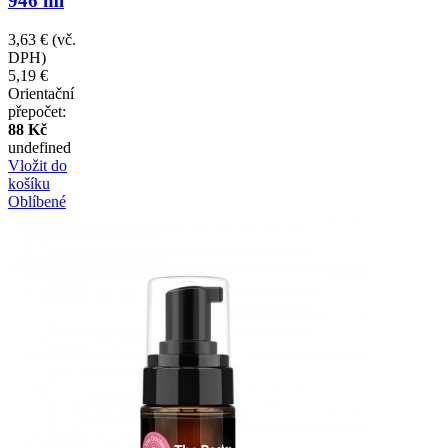
946 ml
3,63 €
(vč.
DPH)
5,19 €
Orientační
přepočet:
88 Kč
undefined
Vložit do
košíku
Oblíbené