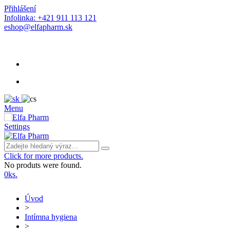
Přihlášení
Infolinka: +421 911 113 121
eshop@elfapharm.sk
Menu
Settings
Click for more products.
No produts were found.
0
ks.
Úvod
>
Intímna hygiena
>