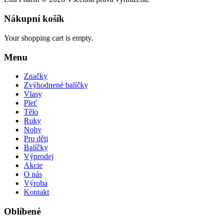
Nákupní košík
Your shopping cart is empty.
Menu
Značky
Zvýhodnené balíčky
Vlasy
Pleť
Tělo
Ruky
Nohy
Pro děti
Balíčky
Výprodej
Akcie
O nás
Výroba
Kontakt
Oblíbené