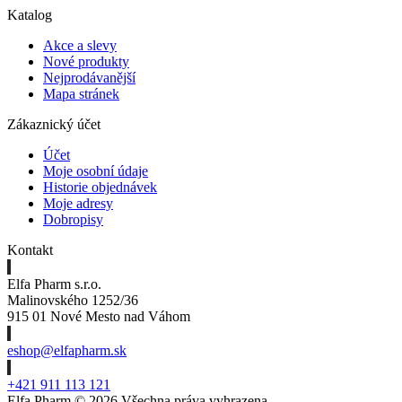
Katalog
Akce a slevy
Nové produkty
Nejprodávanější
Mapa stránek
Zákaznický účet
Účet
Moje osobní údaje
Historie objednávek
Moje adresy
Dobropisy
Kontakt
Elfa Pharm s.r.o.
Malinovského 1252/36
915 01 Nové Mesto nad Váhom
eshop@elfapharm.sk
+421 911 113 121
Elfa Pharm ©
2026 Všechna práva vyhrazena.