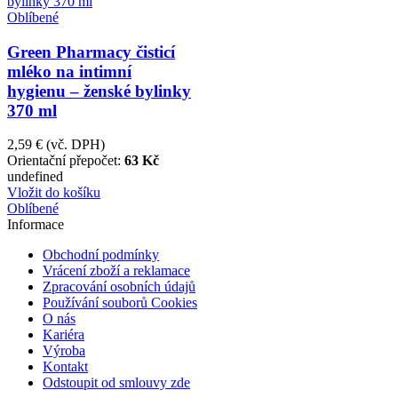
Oblíbené
Green Pharmacy čisticí
mléko na intimní
hygienu – ženské bylinky
370 ml
2,59 €
(vč. DPH)
Orientační přepočet:
63 Kč
undefined
Vložit do košíku
Oblíbené
Informace
Obchodní podmínky
Vrácení zboží a reklamace
Zpracování osobních údajů
Používání souborů Cookies
O nás
Kariéra
Výroba
Kontakt
Odstoupit od smlouvy zde