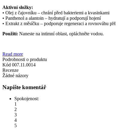
Aktivní složky:
• Olej z čajovníku – chrání před bakteriemi a kvasinkami
• Panthenol a alantoin – hydratují a podporují hojení
• Extrakt z měsíčku – podporuje regeneraci a rovnováhu pH
Použití:
Naneste na intimní oblast, opláchněte vodou.
Read more
Podrobnosti o produktu
Kód
007.11.0014
Recenze
Žádné názory
Napište komentář
Spokojenost:
1
2
3
4
5