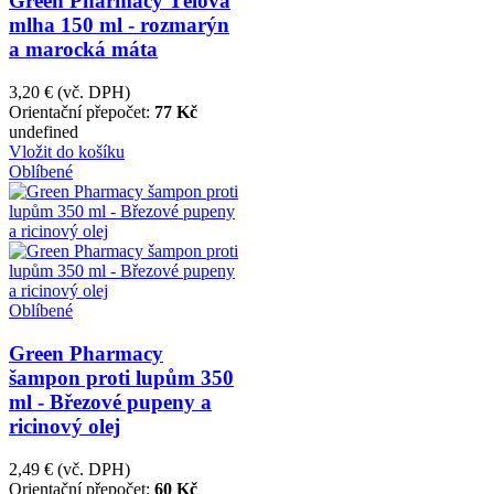
Green Pharmacy Tělová
mlha 150 ml - rozmarýn
a marocká máta
3,20 €
(vč. DPH)
Orientační přepočet:
77 Kč
undefined
Vložit do košíku
Oblíbené
Oblíbené
Green Pharmacy
šampon proti lupům 350
ml - Březové pupeny a
ricinový olej
2,49 €
(vč. DPH)
Orientační přepočet:
60 Kč