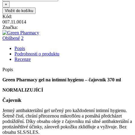
+
Vložit do košíku
Kód:
007.11.0014
Značka:
Oblíbené
2
Popis
Podrobnosti o produktu
Recenze
Popis
Green Pharmacy gel na intimní hygienu – čajovník 370 ml
NORMALIZUJÍCÍ
Čajovník
Jemný antibakteriální gel určený pro každodenní intimní hygienu.
Šetrně čistí, chrání přirozenou mikroflóru a pomáhá předcházet
podráždění. Díky obsahu oleje z čajovníku má silné antibakteriální a
protizánětlivé účinky, zároveň pokožku zklidňuje a vyživuje. Bez
obsahu SLS/SLES.