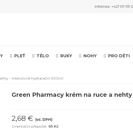
Infolinka: +421 911 113 1
Y
PLEŤ
TĚLO
RUKY
NOHY
PRO DĚTI
ehty - Intenzivně hydratační 300ml
Green Pharmacy krém na ruce a nehty 
2,68 €
(vč. DPH)
Orientační přepočet:
65 Kč