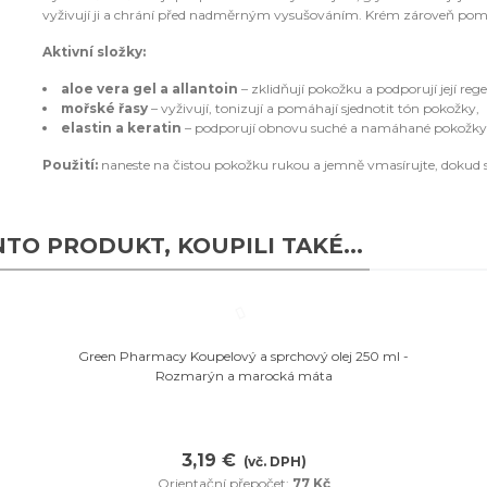
vyživují ji a chrání před nadměrným vysušováním. Krém zároveň pomáh
Aktivní složky:
aloe vera gel a allantoin
– zklidňují pokožku a podporují její rege
mořské řasy
– vyživují, tonizují a pomáhají sjednotit tón pokožky,
elastin a keratin
– podporují obnovu suché a namáhané pokožky
Použití:
naneste na čistou pokožku rukou a jemně vmasírujte, dokud s
NTO PRODUKT, KOUPILI TAKÉ...
Oblíbené
Green Pharmacy Koupelový a sprchový olej 250 ml -
Rozmarýn a marocká máta
3,19 €
(vč. DPH)
Orientační přepočet:
77 Kč