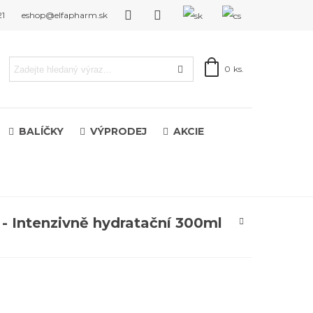
21
eshop@elfapharm.sk
0
ks.
BALÍČKY
VÝPRODEJ
AKCIE
- Intenzivně hydratační 300ml