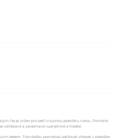
ých řas je určen pro péči o suchou pokožku rukou. Pomáhá
e se vstřebává a zanechává ruce jemné a hladké.
vým olejem. Tyto složky pomáhají udržovat vlhkost v pokožce,