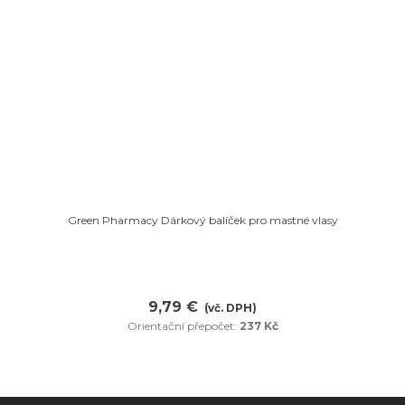
Oblíbené
Green Pharmacy Dárkový balíček pro mastné vlasy
9,79 €
(vč. DPH)
Orientační přepočet:
237 Kč