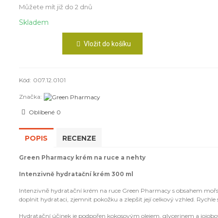
Můžete mít již do 2 dnů
Skladem
Vložit do košíku
Kód:
007.12.0101
Značka:
Oblíbené
0
POPIS
RECENZE
Green Pharmacy krém na ruce a nehty
Intenzivně hydratační krém 300 ml
Intenzivně hydratační krém na ruce Green Pharmacy s obsahem mořsk
doplnit hydrataci, zjemnit pokožku a zlepšit její celkový vzhled. Rychl
Hydratační účinek je podpořen kokosovým olejem, glycerinem a jojobo