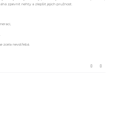
á zpevnit nehty a zlepšit jejich pružnost.
neraci,
.
e zcela nevstřebá.