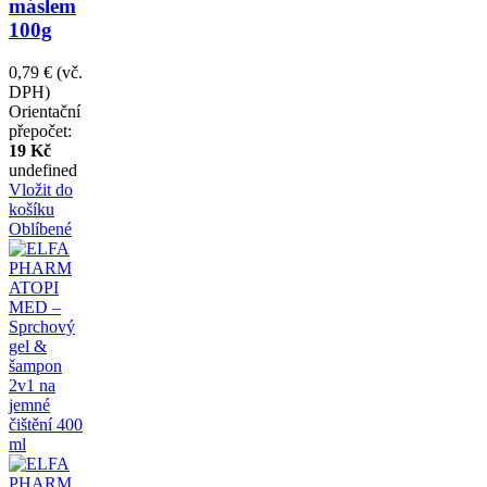
máslem
100g
0,79 €
(vč.
DPH)
Orientační
přepočet:
19 Kč
undefined
Vložit do
košíku
Oblíbené