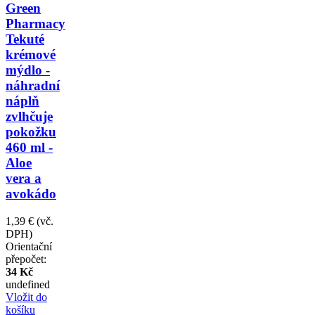
Green
Pharmacy
Tekuté
krémové
mýdlo -
náhradní
náplň
zvlhčuje
pokožku
460 ml -
Aloe
vera a
avokádo
1,39 €
(vč.
DPH)
Orientační
přepočet:
34 Kč
undefined
Vložit do
košíku