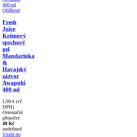
Oblíbené
Fresh
Juice
Krémový
sprchový
gel
Mandarinka
&
Havajský
zázvor
Awapuhi
400 ml
1,99 €
(vč.
DPH)
Orientační
přepočet:
48 Kč
undefined
Vložit do