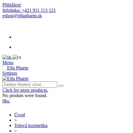
Přihlášení
Infolinka: +421 911 113 121
eshop@elfapharm.sk
Menu
Settings
Click for more products.
No produts were found.
0
ks.
Úvod
>
Telová kozmetika
>