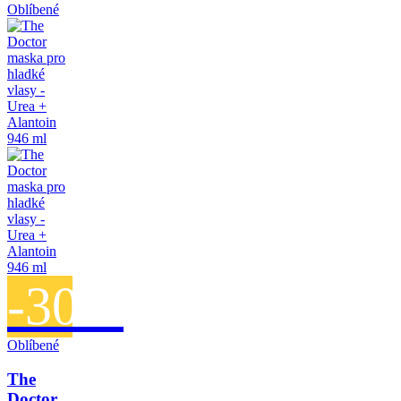
Oblíbené
-30%
Oblíbené
The
Doctor