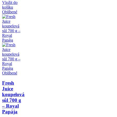
Vložit do
košíku
Oblíbené
Oblíbené
Fresh
Juice
koupelová
sůl 700 g
– Royal
Papája