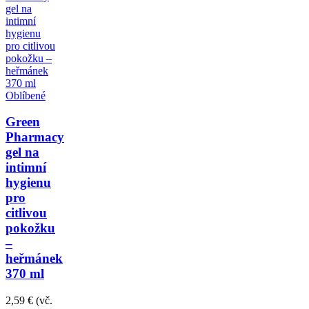
Oblíbené
Green
Pharmacy
gel na
intimní
hygienu
pro
citlivou
pokožku
–
heřmánek
370 ml
2,59 €
(vč.