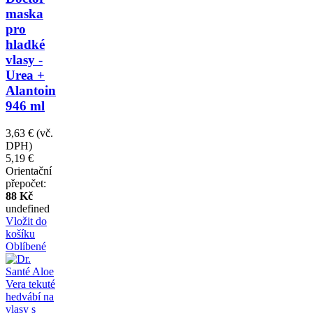
maska
pro
hladké
vlasy -
Urea +
Alantoin
946 ml
3,63 €
(vč.
DPH)
5,19 €
Orientační
přepočet:
88 Kč
undefined
Vložit do
košíku
Oblíbené