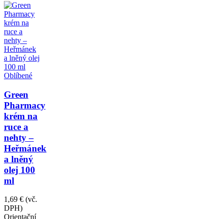
Oblíbené
Green
Pharmacy
krém na
ruce a
nehty –
Heřmánek
a lněný
olej 100
ml
1,69 €
(vč.
DPH)
Orientační