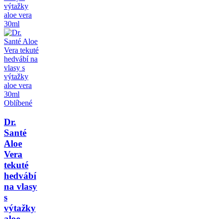
Oblíbené
Dr.
Santé
Aloe
Vera
tekuté
hedvábí
na vlasy
s
výtažky
aloe