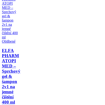
Oblíbené
ELFA
PHARM
ATOPI
MED –
Sprchový
gel &
šampon
2v1 na
jemné
čištění
400 ml