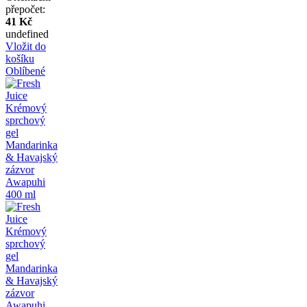
přepočet:
41 Kč
undefined
Vložit do
košíku
Oblíbené