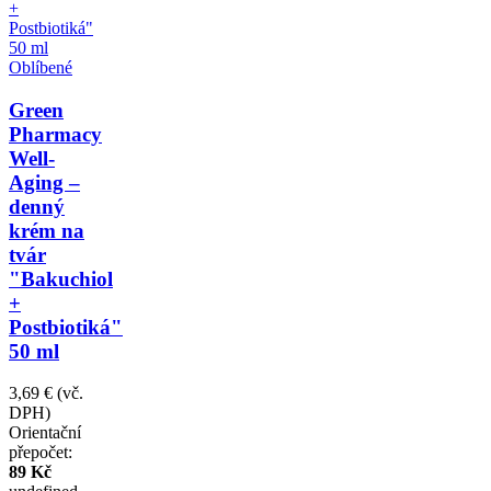
Oblíbené
Green
Pharmacy
Well-
Aging –
denný
krém na
tvár
"Bakuchiol
+
Postbiotiká"
50 ml
3,69 €
(vč.
DPH)
Orientační
přepočet:
89 Kč