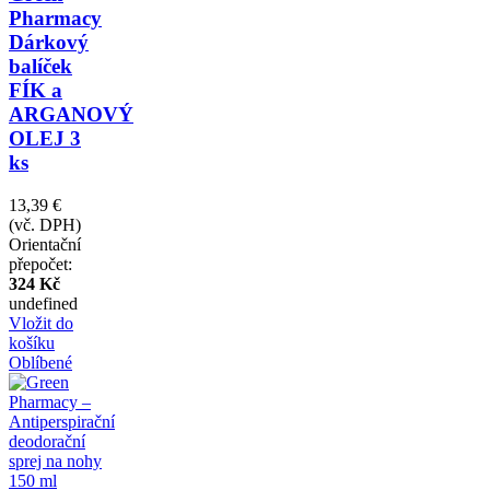
Pharmacy
Dárkový
balíček
FÍK a
ARGANOVÝ
OLEJ 3
ks
13,39 €
(vč. DPH)
Orientační
přepočet:
324 Kč
undefined
Vložit do
košíku
Oblíbené