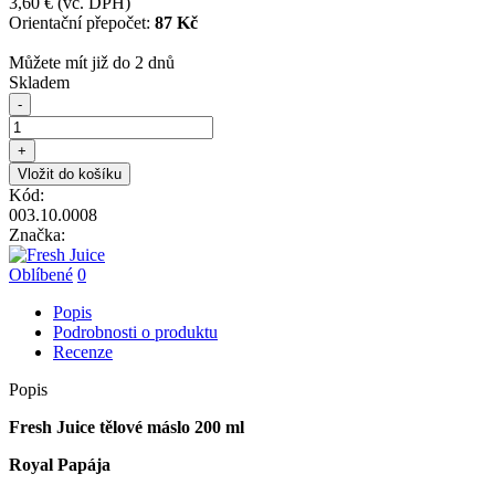
3,60 €
(vč. DPH)
Orientační přepočet:
87 Kč
Můžete mít již do 2 dnů
Skladem
-
+
Vložit do košíku
Kód:
003.10.0008
Značka:
Oblíbené
0
Popis
Podrobnosti o produktu
Recenze
Popis
Fresh Juice tělové máslo 200 ml
Royal Papája