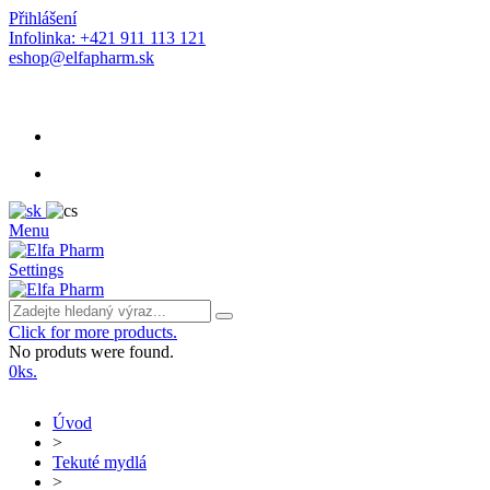
Přihlášení
Infolinka: +421 911 113 121
eshop@elfapharm.sk
Menu
Settings
Click for more products.
No produts were found.
0
ks.
Úvod
>
Tekuté mydlá
>