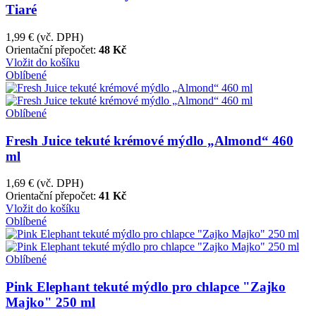
Tiaré
1,99 €
(vč. DPH)
Orientační přepočet:
48 Kč
Vložit do košíku
Oblíbené
Oblíbené
Fresh Juice tekuté krémové mýdlo „Almond“ 460
ml
1,69 €
(vč. DPH)
Orientační přepočet:
41 Kč
Vložit do košíku
Oblíbené
Oblíbené
Pink Elephant tekuté mýdlo pro chlapce "Zajko
Majko" 250 ml