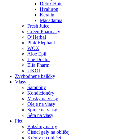
Detox Hair
Hyaluron
Keratin
Macadamia
Fresh Juice
Green Pharmacy
O’Herbal
Pink Elephant
WOX
Aloe Epil
The Doctor
Elfa Pharm
UKOI
Zvýhodnené balíčky
Vlasy
Šampóny
Kondicionéry
Masky na vlasy
Oleje na vlasy
Spreje na vlasy
Séra na vlasy
Pleť
Balzámy na rty
Čistící gely na obličej
Krémy na obličej