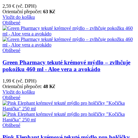
2,59 €
(vč. DPH)
Orientační přepočet:
63 Kč
Vložit do košíku
Oblíbené
Oblíbené
Green Pharmacy tekuté krémové mýdlo – zvlhčuje
pokožku 460 ml - Aloe vera a avokádo
1,99 €
(vč. DPH)
Orientační přepočet:
48 Kč
Vložit do košíku
Oblíbené
Oblíbené
Pink Elephant krémové tekuté mýdlo pro holčičky