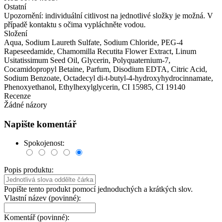
Ostatní
Upozornění: individuální citlivost na jednotlivé složky je možná. V
případě kontaktu s očima vypláchněte vodou.
Složení
Aqua, Sodium Laureth Sulfate, Sodium Chloride, PEG-4
Rapeseedamide, Chamomilla Recutita Flower Extract, Linum
Usitatissimum Seed Oil, Glycerin, Polyquaternium-7,
Cocamidopropyl Betaine, Parfum, Disodium EDTA, Citric Acid,
Sodium Benzoate, Octadecyl di-t-butyl-4-hydroxyhydrocinnamate,
Phenoxyethanol, Ethylhexylglycerin, CI 15985, CI 19140
Recenze
Žádné názory
Napište komentář
Spokojenost:
Popis produktu:
Popište tento produkt pomocí jednoduchých a krátkých slov.
Vlastní název (povinné):
Komentář (povinné):