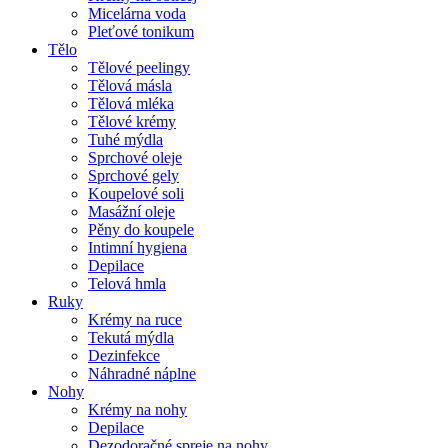
Micelárna voda
Pleťové tonikum
Tělo
Tělové peelingy
Tělová másla
Tělová mléka
Tělové krémy
Tuhé mýdla
Sprchové oleje
Sprchové gely
Koupelové soli
Masážní oleje
Pěny do koupele
Intimní hygiena
Depilace
Telová hmla
Ruky
Krémy na ruce
Tekutá mýdla
Dezinfekce
Náhradné náplne
Nohy
Krémy na nohy
Depilace
Dezodoračné spreje na nohy