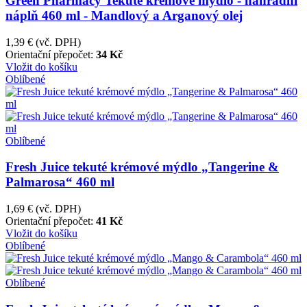
Green Pharmacy Tekuté krémové mýdlo - náhradní
náplň 460 ml - Mandlový a Arganový olej
1,39 €
(vč. DPH)
Orientační přepočet:
34 Kč
Vložit do košíku
Oblíbené
Oblíbené
Fresh Juice tekuté krémové mýdlo „Tangerine &
Palmarosa“ 460 ml
1,69 €
(vč. DPH)
Orientační přepočet:
41 Kč
Vložit do košíku
Oblíbené
Oblíbené