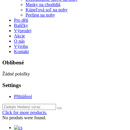
Masky na chodidlá
Kúpeľová soľ na nohy
Peeling na nohy
Pro děti
Balíčky
Výprodej
Akcie
O nás
Výroba
Kontakt
Oblíbené
Žádné položky
Settings
Přihlášení
Click for more products.
No produts were found.