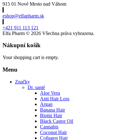
915 01 Nové Mesto nad Váhom
eshop@elfapharm.sk
+421 911 113 121
Elfa Pharm ©
2026 Všechna práva vyhrazena.
Nákupní košík
Your shopping cart is empty.
Menu
Značky
Dr. santé
Aloe Vera
Anti Hair Loss
Argan
Banana Hair
Biotin Hair
Black Castor Oil
Cannabis
Coconut Hair
Collagen Hair