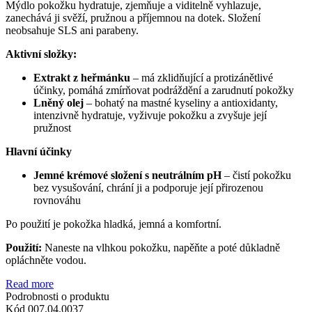
Mýdlo pokožku hydratuje, zjemňuje a viditelně vyhlazuje,
zanechává ji svěží, pružnou a příjemnou na dotek. Složení
neobsahuje SLS ani parabeny.
Aktivní složky:
Extrakt z heřmánku
– má zklidňující a protizánětlivé
účinky, pomáhá zmírňovat podráždění a zarudnutí pokožky
Lněný olej
– bohatý na mastné kyseliny a antioxidanty,
intenzivně hydratuje, vyživuje pokožku a zvyšuje její
pružnost
Hlavní účinky
Jemné krémové složení s neutrálním pH
– čistí pokožku
bez vysušování, chrání ji a podporuje její přirozenou
rovnováhu
Po použití je pokožka hladká, jemná a komfortní.
Použití:
Naneste na vlhkou pokožku, napěňte a poté důkladně
opláchněte vodou.
Read more
Podrobnosti o produktu
Kód
007.04.0037