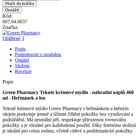
Vložit do košíku
Kód:
007.04.0037
Značka:
Oblíbené
3
Popis
Podrobnosti o produktu
Ostatní
Složení
Recenze
Popis
Green Pharmacy Tekuté krémové mydlo - náhradní náplň 460
ml - Heřmánek a len
Tekuté krémové mýdlo Green Pharmacy s heřmánkem a lněným
olejem poskytuje jemné a účinné čištění pokožky bez vysušování a
podráždění. Má neutrální pH, respektuje přirozenou rovnováhu
pokožky a je vhodné pro každodenní použití. Díky šetrnému složení
je ideální pro celou rodinu, včetně citlivé a problematické pokožky.