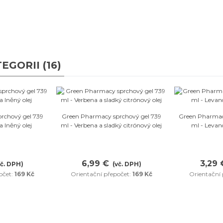
GORII (16)
bené
Oblíbené
rchový gel 739
Green Pharmacy sprchový gel 739
Green Pharmac
a lněný olej
ml - Verbena a sladký citrónový olej
ml - Levand
6,99 €
3,29 
vč. DPH)
(vč. DPH)
očet:
169 Kč
Orientační přepočet:
169 Kč
Orientační