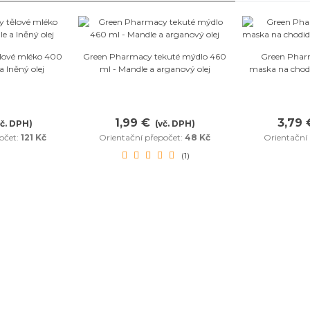
bené
Oblíbené
lové mléko 400
Green Pharmacy tekuté mýdlo 460
Green Pharm
a lněný olej
ml - Mandle a arganový olej
maska na chodi
1,99 €
3,79 
vč. DPH)
(vč. DPH)
očet:
121 Kč
Orientační přepočet:
48 Kč
Orientační
(1)