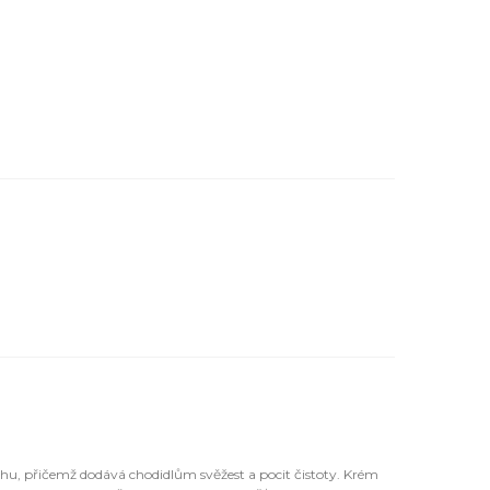
hu, přičemž dodává chodidlům svěžest a pocit čistoty. Krém