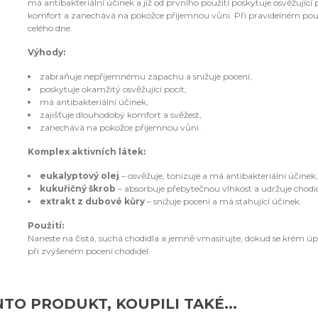
má antibakteriální účinek a již od prvního použití poskytuje osvěžujíc
komfort a zanechává na pokožce příjemnou vůni. Při pravidelném použív
celého dne.
Výhody:
zabraňuje nepříjemnému zápachu a snižuje pocení,
poskytuje okamžitý osvěžující pocit,
má antibakteriální účinek,
zajišťuje dlouhodobý komfort a svěžest,
zanechává na pokožce příjemnou vůni.
Komplex aktivních látek:
eukalyptový olej
– osvěžuje, tonizuje a má antibakteriální účinek
kukuřičný škrob
– absorbuje přebytečnou vlhkost a udržuje chodi
extrakt z dubové kůry
– snižuje pocení a má stahující účinek.
Použití:
Naneste na čistá, suchá chodidla a jemně vmasírujte, dokud se krém ú
při zvýšeném pocení chodidel.
NTO PRODUKT, KOUPILI TAKÉ...