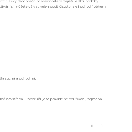
í pocit. Díky deodoračním vlastnostem zajišťuje dlouhodobý
ání si můžete užívat nejen pocit čistoty, ale i pohodlí během
,
dla suchá a pohodlná,
plně nevstřebá. Doporučuje se pravidelné používání, zejména