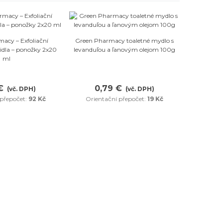
Oblíbené
Oblíbené
acy – Exfoliační
Green Pharmacy toaletné mydlo s
dla – ponožky 2x20
levanduľou a ľanovým olejom 100g
ml
€
0,79 €
(vč. DPH)
(vč. DPH)
 přepočet:
92 Kč
Orientační přepočet:
19 Kč
Green P
maska pro
ml - Lopu
2,