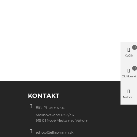
0
Košík
0
Oblíbené
KONTAKT
Nahoru
Elfa Pharm s.r.o.
Malinovského 1252/36
915 01 Nové Mesto nad Váhom
eshop@elfapharm.sk