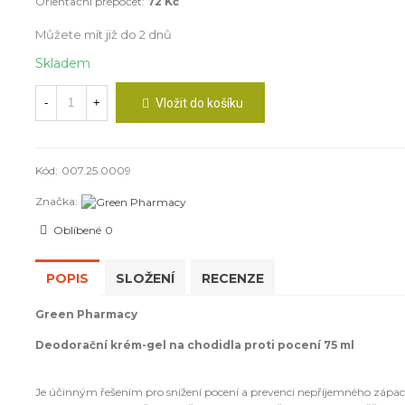
Orientační přepočet:
72 Kč
Můžete mít již do 2 dnů
Skladem
-
+
Vložit do košíku
Kód:
007.25.0009
Značka:
Oblíbené
0
POPIS
SLOŽENÍ
RECENZE
Green Pharmacy
Deodorační krém-gel na chodidla proti pocení 75 ml
Je účinným řešením pro snížení pocení a prevenci nepříjemného zápac