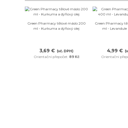
Oblíbené
Oblí
Green Pharmacy tělové máslo 200
Green Pharmacy tě
ml - Kurkuma a dýňový olej
ml - Levandule 
3,69 €
4,99 €
(vč. DPH)
(
Orientační přepočet:
89 Kč
Orientační přep