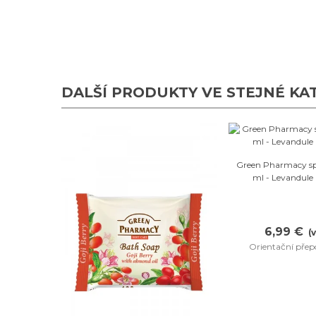
DALŠÍ PRODUKTY VE STEJNÉ KATE
Oblí
Green Pharmacy sp
ml - Levandule 
6,99 €
(
Orientační přep