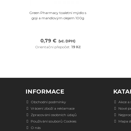
Oblíbené
Green Pharmacy toaletní mýdlo s
goji a mandlovým olejem 100g
0,79 €
(vč. DPH)
Orientační přepočet:
19 Kč
INFORMACE
KATA
Obchodní podmínky
Akce a 
Vrácení zboží a reklamace
Nové p
Zpracování osobních údajů
Nejpro
Používání souborů Cookies
Mapa s
O nás