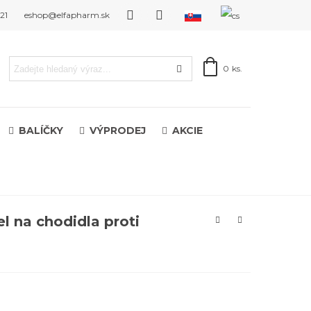
121
eshop@elfapharm.sk
0
ks.
BALÍČKY
VÝPRODEJ
AKCIE
 na chodidla proti