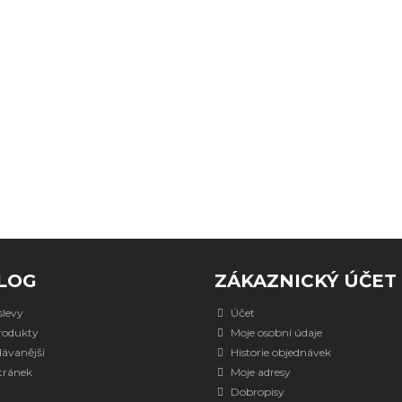
LOG
ZÁKAZNICKÝ ÚČET
slevy
Účet
rodukty
Moje osobní údaje
dávanější
Historie objednávek
tránek
Moje adresy
Dobropisy