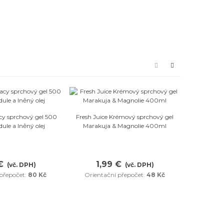
Orient
Oblíbené
Oblíbené
y sprchový gel 500
Fresh Juice Krémový sprchový gel
ule a lněný olej
Marakuja & Magnolie 400ml
Green Ph
mydlo - n
H
€
1,99 €
(vč. DPH)
(vč. DPH)
1,
 přepočet:
80 Kč
Orientační přepočet:
48 Kč
Orient