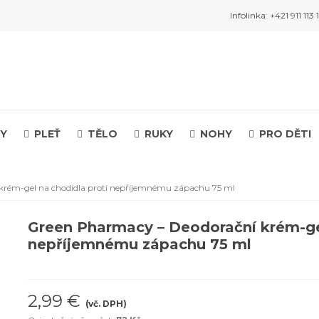
Infolinka: +421 911 113 
Y
PLEŤ
TĚLO
RUKY
NOHY
PRO DĚTI
krém-gel na chodidla proti nepříjemnému zápachu 75 ml
Green Pharmacy – Deodorační krém-gel
nepříjemnému zápachu 75 ml
2,99 €
(vč. DPH)