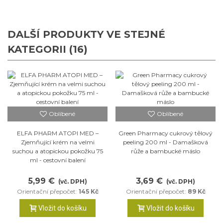
DALŠÍ PRODUKTY VE STEJNÉ
KATEGORII (16)
Oblíbené
Oblíbené
ELFA PHARM ATOPI MED –
Green Pharmacy cukrový tělový
Zjemňující krém na velmi
peeling 200 ml - Damašková
suchou a atopickou pokožku 75
růže a bambucké máslo
ml - cestovní balení
5,99 €
3,69 €
(vč. DPH)
(vč. DPH)
Orientační přepočet:
145 Kč
Orientační přepočet:
89 Kč
Vložit do košíku
Vložit do košíku