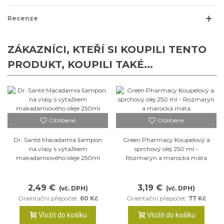
Recenze
ZÁKAZNÍCI, KTEŘÍ SI KOUPILI TENTO
PRODUKT, KOUPILI TAKÉ...
Oblíbené
Oblíbené
Dr. Santé Macadamia šampon
Green Pharmacy Koupelový a
na vlasy s výtažkem
sprchový olej 250 ml -
makadamiového oleje 250ml
Rozmarýn a marocká máta
2,49 €
3,19 €
(vč. DPH)
(vč. DPH)
Orientační přepočet:
60 Kč
Orientační přepočet:
77 Kč
Vložit do košíku
Vložit do košíku