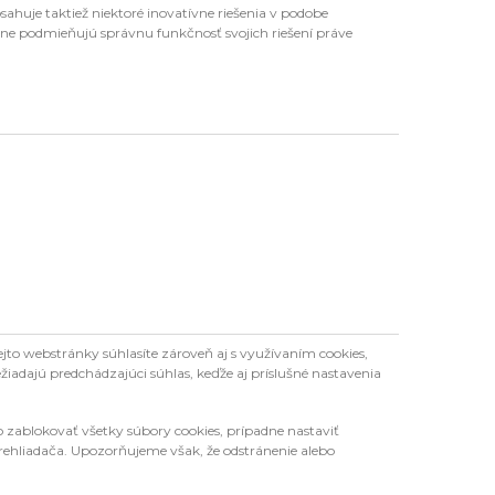
ahuje taktiež niektoré inovatívne riešenia v podobe
bne podmieňujú správnu funkčnosť svojich riešení práve
jto webstránky súhlasíte zároveň aj s využívaním cookies,
žiadajú predchádzajúci súhlas, keďže aj príslušné nastavenia
 zablokovať všetky súbory cookies, prípadne nastaviť
rehliadača. Upozorňujeme však, že odstránenie alebo