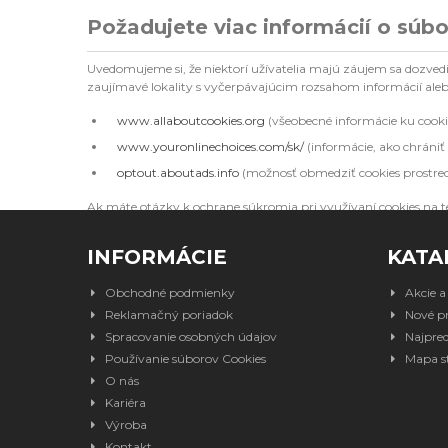
Požadujete viac informácií o súb
Uvedomujeme si, že niektorí užívatelia majú záujem sa dozvedi
zaujímavé lokality s vyčerpávajúcim rozsahom informácií aleb
www.allaboutcookies.org
(všeobecné informácie ku cooki
www.youronlinechoices.com/sk/
(informácie, ako chrániť
optout.aboutads.info
(možnosť obmedziť cookies prostred
Ak máte otázky k ochrane súkromia pri využívaní cookies na t
INFORMÁCIE
KATA
Obchodné podmienky
Akcie a
Reklamačný poriadok
Nové p
Spracovanie osobných údajov
Najpred
Používanie súborov Cookies
Mapa s
O nás
Kariéra
Výroba
Kontakt