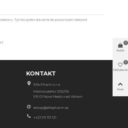
 priestoru. Týmto preto dávame do pozornosti niektoré
y)
0
Košík
0
Obľúbené
KONTAKT
Elfa Pharm s.r.o.
Hore
Malinovského 1252/36
915 01 Nové Mesto nad Váhom
eshop@elfapharm.sk
+421 911 113 121