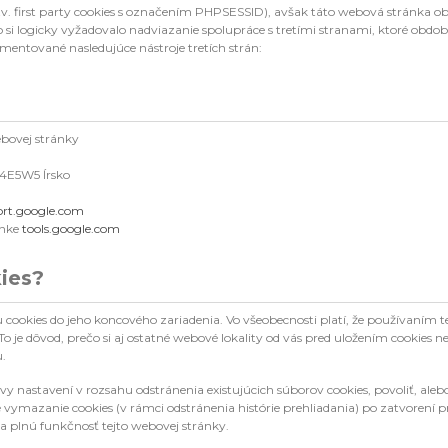
. first party cookies s označením PHPSESSID), avšak táto webová stránka obs
 si logicky vyžadovalo nadviazanie spolupráce s tretími stranami, ktoré obdo
entované nasledujúce nástroje tretích strán:
ebovej stránky
04E5W5 Írsko
rt.google.com
ánke
tools.google.com
ies?
ookies do jeho koncového zariadenia. Vo všeobecnosti platí, že používaním te
je dôvod, prečo si aj ostatné webové lokality od vás pred uložením cookies ne
u.
nastavení v rozsahu odstránenia existujúcich súborov cookies, povoliť, alebo
vymazanie cookies (v rámci odstránenia histórie prehliadania) po zatvorení p
 plnú funkčnosť tejto webovej stránky.