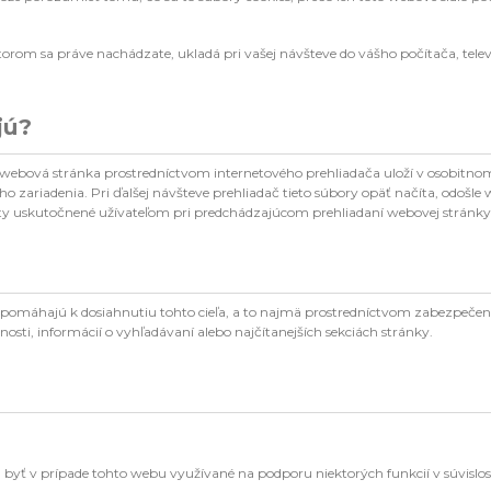
rom sa práve nachádzate, ukladá pri vašej návšteve do vášho počítača, telev
jú?
webová stránka prostredníctvom internetového prehliadača uloží v osobitno
ho zariadenia. Pri ďalšej návšteve prehliadač tieto súbory opäť načíta, odošl
ivity uskutočnené užívateľom pri predchádzajúcom prehliadaní webovej stránky
m pomáhajú k dosiahnutiu tohto cieľa, a to najmä prostredníctvom zabezpečen
vnosti, informácií o vyhľadávaní alebo najčítanejších sekciách stránky.
u byť v prípade tohto webu využívané na podporu niektorých funkcií v súvislos