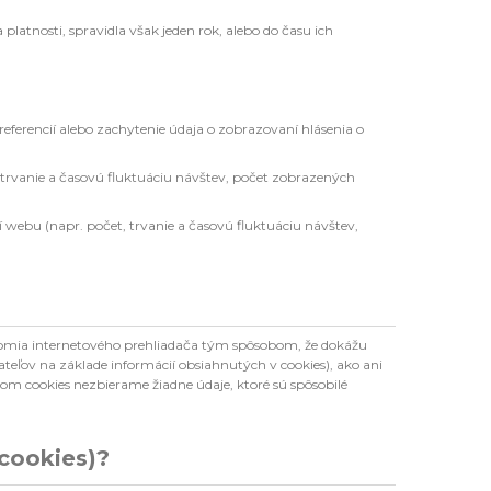
atnosti, spravidla však jeden rok, alebo do času ich
ferencií alebo zachytenie údaja o zobrazovaní hlásenia o
t, trvanie a časovú fluktuáciu návštev, počet zobrazených
ní webu (napr. počet, trvanie a časovú fluktuáciu návštev,
úkromia internetového prehliadača tým spôsobom, že dokážu
teľov na základe informácií obsiahnutých v cookies), ako ani
vom cookies nezbierame žiadne údaje, ktoré sú spôsobilé
 cookies)?