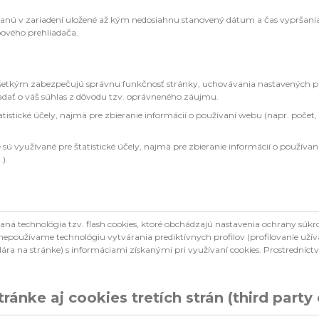
anú v zariadení uložené až kým nedosiahnu stanovený dátum a čas vypršania pl
ového prehliadača.
všetkým zabezpečujú správnu funkčnosť stránky, uchovávania nastavených pre
iadať o váš súhlas z dôvodu tzv. oprávneného záujmu.
tatistické účely, najmä pre zbieranie informácií o používaní webu (napr. poče
é sú využívané pre štatistické účely, najmä pre zbieranie informácií o používa
).
araná technológia tzv. flash cookies, ktoré obchádzajú nastavenia ochrany s
používame technológiu vytvárania prediktívnych profilov (profilovanie užíva
ára na stránke) s informáciami získanými pri využívaní cookies. Prostredníct
ánke aj cookies tretích strán (third party