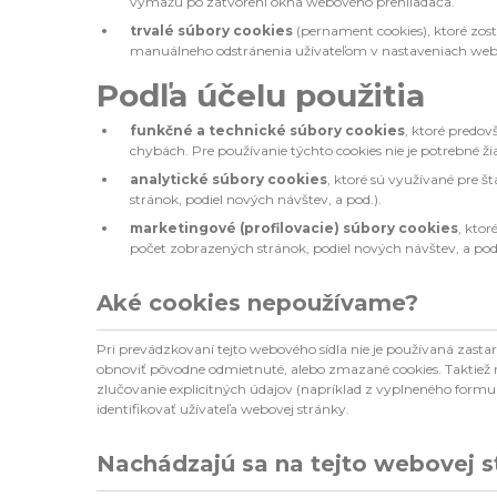
vymažú po zatvorení okna webového prehliadača.
trvalé súbory cookies
(pernament cookies), ktoré zost
manuálneho odstránenia užívateľom v nastaveniach web
Podľa účelu použitia
funkčné a technické súbory cookies
, ktoré predo
chybách. Pre používanie týchto cookies nie je potrebné ž
analytické súbory cookies
, ktoré sú využívané pre š
stránok, podiel nových návštev, a pod.).
marketingové (profilovacie) súbory cookies
, ktor
počet zobrazených stránok, podiel nových návštev, a pod.
Aké cookies nepoužívame?
Pri prevádzkovaní tejto webového sídla nie je používaná zast
obnoviť pôvodne odmietnuté, alebo zmazané cookies. Taktiež ne
zlučovanie explicitných údajov (napríklad z vyplneného formul
identifikovať užívateľa webovej stránky.
Nachádzajú sa na tejto webovej str