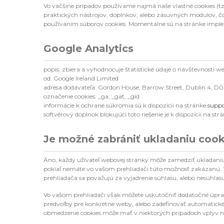
Vo väčšine prípadov používame najmä naše vlastné cookies (tzv
praktických nástrojov, doplnkov, alebo zásuvných modulov, čo
používaním súborov cookies. Momentálne sú na stránke implem
Google Analytics
popis: zbiera a vyhodnocuje štatistické údaje o návštevnosti w
od: Google Ireland Limited
adresa dodávateľa: Gordon House, Barrow Street, Dublin 4, D
označenie cookies: _ga, _gat, _gid
informácie k ochrane súkromia sú k dispozícii na stránke
suppo
softvérový doplnok blokujúci toto riešenie je k dispozícii na str
Je možné zabrániť ukladaniu cook
Áno, každý užívateľ webovej stránky môže zamedziť ukladaniu c
pokiaľ nemáte vo vašom prehliadači túto možnosť zakázanú. To 
prehliadača sa považujú za vyjadrenie súhlasu, alebo nesúhlas
Vo vašom prehliadači však môžete uskutočniť dodatočné úpravy 
predvoľby pre konkrétne weby, alebo zadefinovať automatické 
obmedzenie cookies môže mať v niektorých prípadoch vplyv na