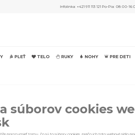
Infolinka: +421 911 113 121 Po-Pia: 08:00-16:
Y
PLEŤ
TELO
RUKY
NOHY
PRE DETI
a súborov cookies we
sk
 porozumieť tomu, čo sú to súbory cookies, prečo ich toto webové sídlo po