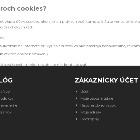
oroch cookies?
eť viac o účele cookies, ako aj o ich právach voči tomuto inštrumentu online
o praktických rád:
es)
 súkromie na internete pri využívaní cookies ako nástroja behaviorálnej reklam
níctvom online nastavení)
ejto webovej stránke, neváhajte nás kontaktovať.
LÓG
ZÁKAZNÍCKY ÚČET
 zľavy
Účet
rodukty
Moje osobné údaje
ávanejšie
História objednávok
tránok
Moje adresy
Dobropisy