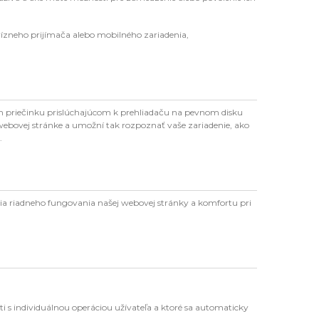
ízneho prijímača alebo mobilného zariadenia,
m priečinku prislúchajúcom k prehliadaču na pevnom disku
e webovej stránke a umožní tak rozpoznať vaše zariadenie, ako
.
ia riadneho fungovania našej webovej stránky a komfortu pri
ti s individuálnou operáciou užívateľa a ktoré sa automaticky