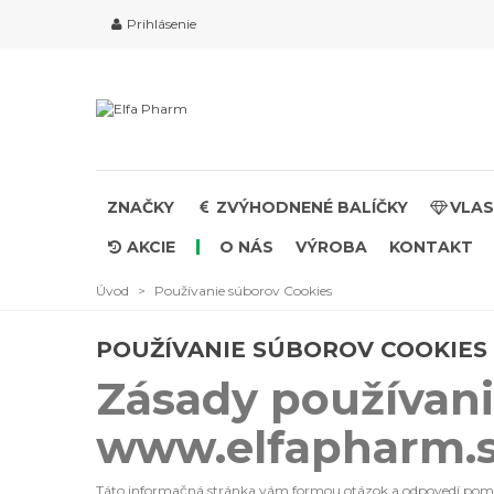
Prihlásenie
ZNAČKY
ZVÝHODNENÉ BALÍČKY
VLAS
AKCIE
O NÁS
VÝROBA
KONTAKT
Úvod
>
Používanie súborov Cookies
POUŽÍVANIE SÚBOROV COOKIES
Zásady používani
www.elfapharm.
Táto informačná stránka vám formou otázok a odpovedí pomôže