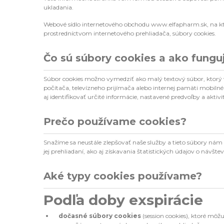
ukladania.
Webové sídlo internetového obchodu www.elfapharm.sk, na kto
prostredníctvom internetového prehliadača, súbory cookies.
Čo sú súbory cookies a ako fungu
Súbor cookies možno vymedziť ako malý textový súbor, ktorý 
počítača, televízneho prijímača alebo internej pamäti mobilné
aj identifikovať určité informácie, nastavené predvoľby a akt
Prečo používame cookies?
Snažíme sa neustále zlepšovať naše služby a tieto súbory ná
jej prehliadaní, ako aj získavania štatistických údajov o návšte
Aké typy cookies používame?
Podľa doby exspirácie
dočasné súbory cookies
(session cookies), ktoré môž