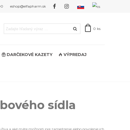
00
eshop@elfapharm.sk
0
ks.
DARČEKOVÉ KAZETY
VÝPREDAJ
bového sídla
užíva a aké máte možnosti pre zamedzenie alebo povolenie ich