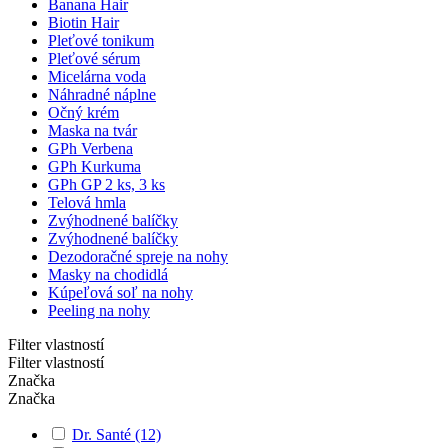
Banana Hair
Biotin Hair
Pleťové tonikum
Pleťové sérum
Micelárna voda
Náhradné náplne
Očný krém
Maska na tvár
GPh Verbena
GPh Kurkuma
GPh GP 2 ks, 3 ks
Telová hmla
Zvýhodnené balíčky
Zvýhodnené balíčky
Dezodoračné spreje na nohy
Masky na chodidlá
Kúpeľová soľ na nohy
Peeling na nohy
Filter vlastností
Filter vlastností
Značka
Značka
Dr. Santé
(12)