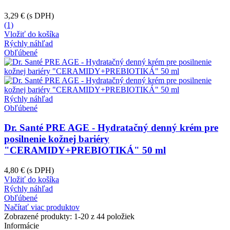
3,29 €
(s DPH)
(1)
Vložiť do košíka
Rýchly náhľad
Obľúbené
Rýchly náhľad
Obľúbené
Dr. Santé PRE AGE - Hydratačný denný krém pre
posilnenie kožnej bariéry
"CERAMIDY+PREBIOTIKÁ" 50 ml
4,80 €
(s DPH)
Vložiť do košíka
Rýchly náhľad
Obľúbené
Načítať viac produktov
Zobrazené produkty:
1
-20 z 44 položiek
Informácie