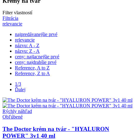
Krémy na tvár
Filter vlastností
Filtrácia
relevancie
najpredávanejšie prvé
relevancie
názvu: A - Z
názvu: Z - A
ceny: najlacnejšie prvé
ceny: najdrahšie prvé
Reference, A to Z
Reference, Z to A
1/3
Ďalej
Rýchly náhľad
Obľúbené
The Doctor krém na tvár - "HYALURON
POWER" 3v1 40 ml