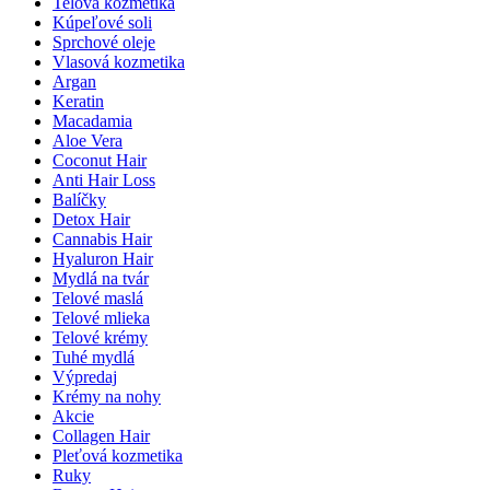
Telová kozmetika
Kúpeľové soli
Sprchové oleje
Vlasová kozmetika
Argan
Keratin
Macadamia
Aloe Vera
Coconut Hair
Anti Hair Loss
Balíčky
Detox Hair
Cannabis Hair
Hyaluron Hair
Mydlá na tvár
Telové maslá
Telové mlieka
Telové krémy
Tuhé mydlá
Výpredaj
Krémy na nohy
Akcie
Collagen Hair
Pleťová kozmetika
Ruky