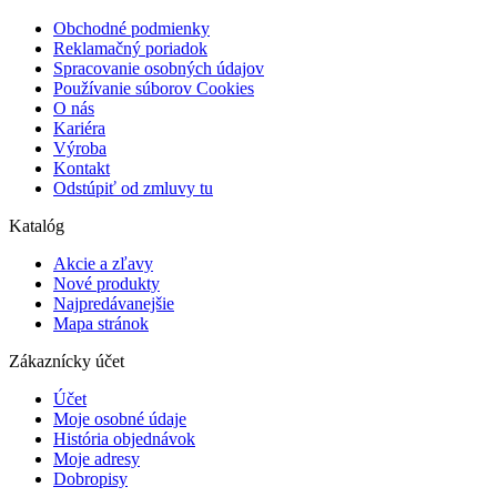
Obchodné podmienky
Reklamačný poriadok
Spracovanie osobných údajov
Používanie súborov Cookies
O nás
Kariéra
Výroba
Kontakt
Odstúpiť od zmluvy tu
Katalóg
Akcie a zľavy
Nové produkty
Najpredávanejšie
Mapa stránok
Zákaznícky účet
Účet
Moje osobné údaje
História objednávok
Moje adresy
Dobropisy