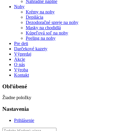
Náhradné náplne
Nohy
Krémy na nohy
Depilácia
Dezodoračné spreje na nohy
Masky na chodidlá
Kúpeľová soľ na nohy
Peeling na nohy
Pre deti
Darčekové kazety
Výpredaj
Akcie
O nás
Výroba
Kontakt
Obľúbené
Žiadne položky
Nastavenia
Prihlásenie