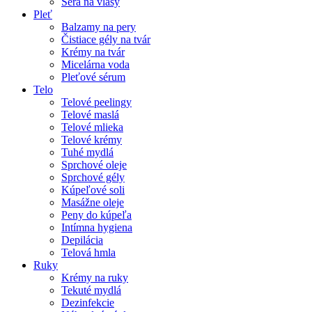
Séra na vlasy
Pleť
Balzamy na pery
Čistiace gély na tvár
Krémy na tvár
Micelárna voda
Pleťové sérum
Telo
Telové peelingy
Telové maslá
Telové mlieka
Telové krémy
Tuhé mydlá
Sprchové oleje
Sprchové gély
Kúpeľové soli
Masážne oleje
Peny do kúpeľa
Intímna hygiena
Depilácia
Telová hmla
Ruky
Krémy na ruky
Tekuté mydlá
Dezinfekcie