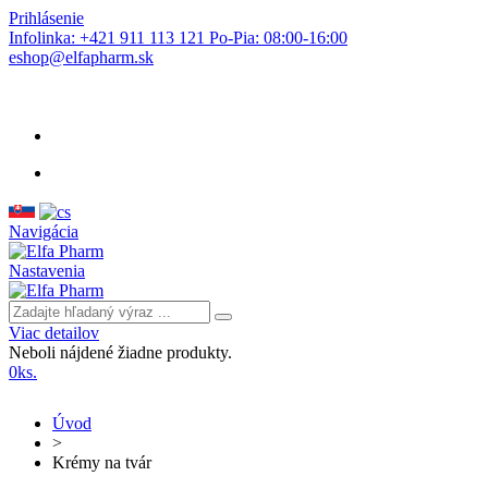
Prihlásenie
Infolinka: +421 911 113 121 Po-Pia: 08:00-16:00
eshop@elfapharm.sk
Navigácia
Nastavenia
Viac detailov
Neboli nájdené žiadne produkty.
0
ks.
Úvod
>
Krémy na tvár