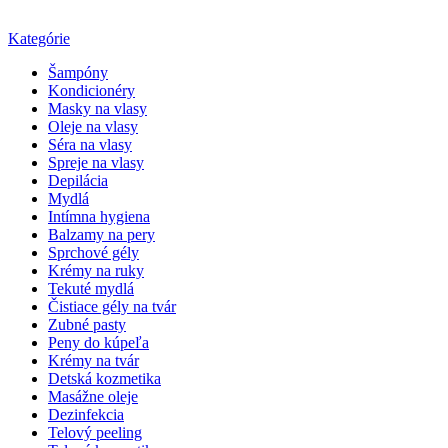
Kategórie
Šampóny
Kondicionéry
Masky na vlasy
Oleje na vlasy
Séra na vlasy
Spreje na vlasy
Depilácia
Mydlá
Intímna hygiena
Balzamy na pery
Sprchové gély
Krémy na ruky
Tekuté mydlá
Čistiace gély na tvár
Zubné pasty
Peny do kúpeľa
Krémy na tvár
Detská kozmetika
Masážne oleje
Dezinfekcia
Telový peeling