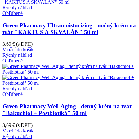
Rýchly náhľad
Obľúbené
Green Pharmacy Ultramoisturizing - nočný krém na
tvár "KAKTUS A SKVALÁN" 50 ml
3,69 €
(s DPH)
Vložiť do košíka
Rýchly náhľad
Obľúbené
Rýchly náhľad
Obľúbené
Green Pharmacy Well-Aging - denný krém na tvár
"Bakuchiol + Postbiotiká" 50 ml
3,69 €
(s DPH)
Vložiť do košíka
Rýchly náhľad