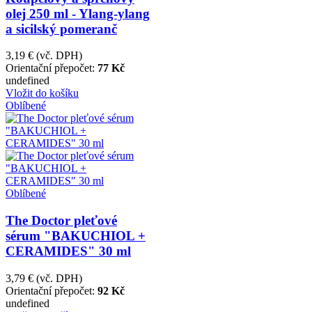
olej 250 ml - Ylang-ylang
a sicilský pomeranč
3,19 €
(vč. DPH)
Orientační přepočet:
77 Kč
undefined
Vložit do košíku
Oblíbené
Oblíbené
The Doctor pleťové
sérum "BAKUCHIOL +
CERAMIDES" 30 ml
3,79 €
(vč. DPH)
Orientační přepočet:
92 Kč
undefined