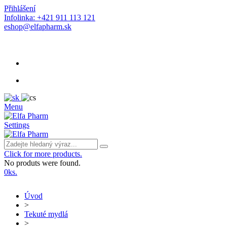
Přihlášení
Infolinka: +421 911 113 121
eshop@elfapharm.sk
Menu
Settings
Click for more products.
No produts were found.
0
ks.
Úvod
>
Tekuté mydlá
>