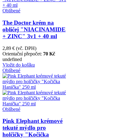
Oblíbené
The Doctor krém na
obličej "NIACINAMIDE
+ ZINC" 3v1 + 40 ml
2,89 €
(vč. DPH)
Orientační přepočet:
70 Kč
undefined
Vložit do košíku
Oblíbené
Oblíbené
Pink Elephant krémové
tekuté mýdlo pro
holčičky "Kočička