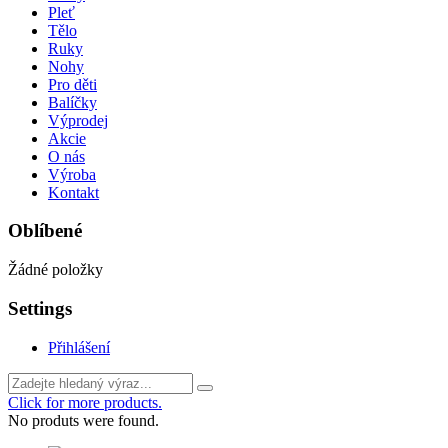
Pleť
Tělo
Ruky
Nohy
Pro děti
Balíčky
Výprodej
Akcie
O nás
Výroba
Kontakt
Oblíbené
Žádné položky
Settings
Přihlášení
Click for more products.
No produts were found.