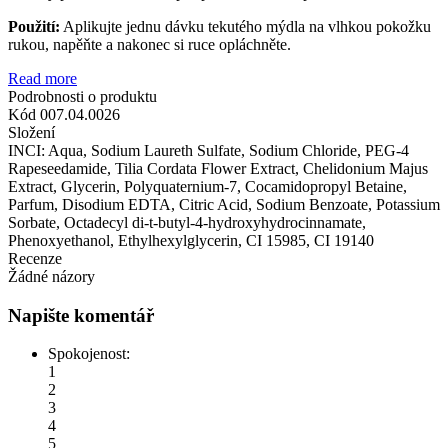
Použití:
Aplikujte jednu dávku tekutého mýdla na vlhkou pokožku
rukou, napěňte a nakonec si ruce opláchněte.
Read more
Podrobnosti o produktu
Kód
007.04.0026
Složení
INCI: Aqua, Sodium Laureth Sulfate, Sodium Chloride, PEG-4
Rapeseedamide, Tilia Cordata Flower Extract, Chelidonium Majus
Extract, Glycerin, Polyquaternium-7, Cocamidopropyl Betaine,
Parfum, Disodium EDTA, Citric Acid, Sodium Benzoate, Potassium
Sorbate, Octadecyl di-t-butyl-4-hydroxyhydrocinnamate,
Phenoxyethanol, Ethylhexylglycerin, CI 15985, CI 19140
Recenze
Žádné názory
Napište komentář
Spokojenost:
1
2
3
4
5