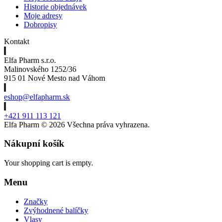
Historie objednávek
Moje adresy
Dobropisy
Kontakt
Elfa Pharm s.r.o.
Malinovského 1252/36
915 01 Nové Mesto nad Váhom
eshop@elfapharm.sk
+421 911 113 121
Elfa Pharm ©
2026 Všechna práva vyhrazena.
Nákupní košík
Your shopping cart is empty.
Menu
Značky
Zvýhodnené balíčky
Vlasy