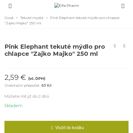
Úvod
>
Tekuté mydlá
>
Pink Elephant tekuté mýdlo pro chlapce
"Zajko Majko" 250 ml
Pink Elephant tekuté mýdlo pro
chlapce "Zajko Majko" 250 ml
2,59 €
(vč. DPH)
Orientační přepočet:
63 Kč
Můžete mít již do 2 dnů
Skladem
Vložit do košíku