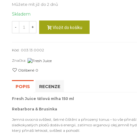
Můžete mít již do 2 dnů
Skladem
-
+
Vložit do košíku
Kód:
003.13.0002
Značka:
Oblíbené
0
POPIS
RECENZE
Fresh Juice tělová mlha 150 ml
Rebarbora & Brusinka
Jemná ovocná svěžest, šetrné čištění a přirozený tonus – to vše přináš
sladkokyselých plodů dodává energii, zatímco arganový olej jemně hydr
který přináší lehkost, svěžest a pohodlí.