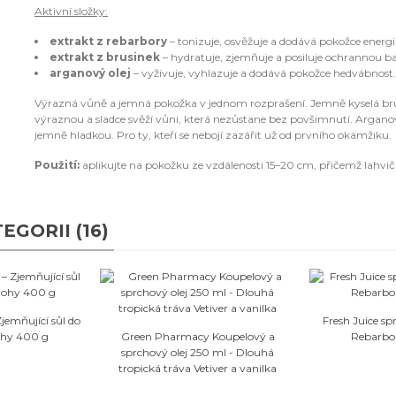
Aktivní složky:
extrakt z rebarbory
– tonizuje, osvěžuje a dodává pokožce energii
extrakt z brusinek
– hydratuje, zjemňuje a posiluje ochrannou ba
arganový olej
– vyživuje, vyhlazuje a dodává pokožce hedvábnost.
Výrazná vůně a jemná pokožka v jednom rozprašení. Jemně kyselá brusi
výraznou a sladce svěží vůni, která nezůstane bez povšimnutí. Argano
jemně hladkou. Pro ty, kteří se nebojí zazářit už od prvního okamžiku.
Použití:
aplikujte na pokožku ze vzdálenosti 15–20 cm, přičemž lahvičku
GORII (16)
bené
emňující sůl do
Fresh Juice sp
Oblíbené
ohy 400 g
Green Pharmacy Koupelový a
Rebarbor
sprchový olej 250 ml - Dlouhá
tropická tráva Vetiver a vanilka