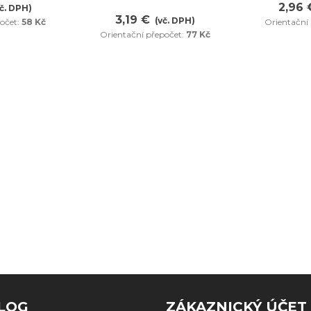
2,96 
vč. DPH)
3,19 €
(vč. DPH)
očet:
58 Kč
Orientační
Orientační přepočet:
77 Kč
LOG
ZÁKAZNICKÝ ÚČET