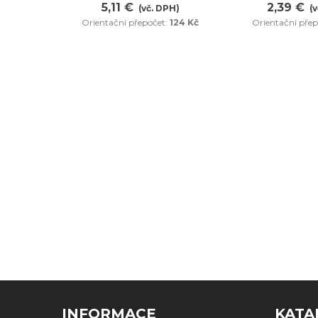
5,11 €
2,39 €
(vč. DPH)
(
Orientační přepočet:
124 Kč
Orientační přep
INFORMACE
KATA