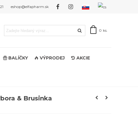
121
eshop@elfapharm.sk
0
ks.
BALÍČKY
VÝPRODEJ
AKCIE
rbora & Brusinka