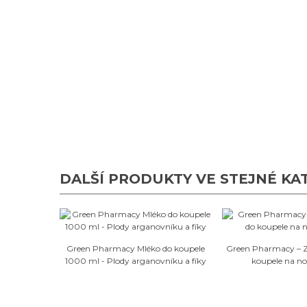
DALŠÍ PRODUKTY VE STEJNÉ KATE
Oblíbené
Oblí
Green Pharmacy Mléko do koupele
Green Pharmacy – Zj
1000 ml - Plody arganovníku a fíky
koupele na n