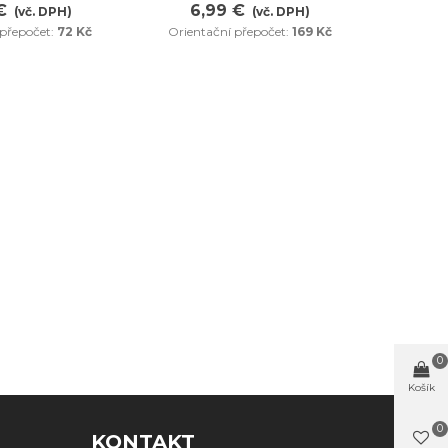
€
6,99 €
2,
(vč. DPH)
(vč. DPH)
 přepočet:
72 Kč
Orientační přepočet:
169 Kč
Orient
0
Košík
0
KONTAKT