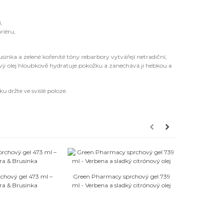
,
riéru,
nka a zelené kořenité tóny rebarbory vytvářejí netradiční,
vý olej hloubkově hydratuje pokožku a zanechává ji hebkou a
 držte ve svislé poloze.
Oblíbené
Oblíbené
rchový gel 473 ml –
Green Pharmacy sprchový gel 739
Aloe Epil u
a & Brusinka
ml - Verbena a sladký citrónový olej