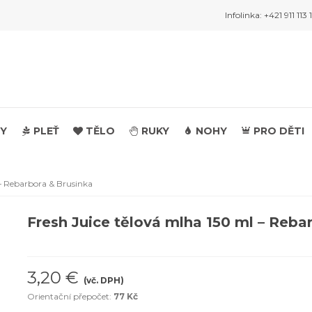
Infolinka: +421 911 113 
Y
PLEŤ
TĚLO
RUKY
NOHY
PRO DĚTI
 – Rebarbora & Brusinka
Fresh Juice tělová mlha 150 ml – Reba
3,20 €
(vč. DPH)
Orientační přepočet:
77 Kč