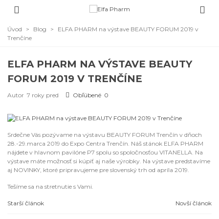
Úvod
>
Blog
>
ELFA PHARM na výstave BEAUTY FORUM 2019 v
Trenčíne
ELFA PHARM NA VÝSTAVE BEAUTY
FORUM 2019 V TRENČÍNE
Autor
7 roky pred
Obľúbené
0
Srdečne Vás pozývame na výstavu BEAUTY FORUM Trenčín v dňoch
28.-29.marca 2019 do Expo Centra Trenčín. Náš stánok ELFA PHARM
nájdete v hlavnom pavilóne P7 spolu so spoločnosťou VITANELLA. Na
výstave máte možnosť si kúpiť aj naše výrobky. Na výstave predstavíme
aj NOVINKY, ktoré pripravujeme pre slovenský trh od apríla 2019.
Tešíme sa na stretnutie s Vami.
Starší článok
Novší článok