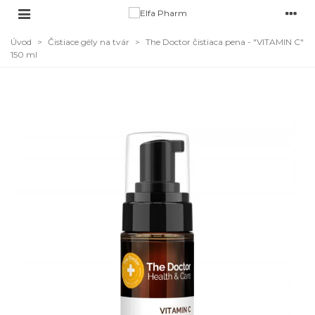
Úvod
>
Čistiace gély na tvár
>
The Doctor čistiaca pena - "VITAMIN C"
150 ml