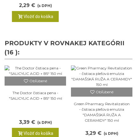
2,29 €
(s DPH)
Vložiť do košíka
PRODUKTY V ROVNAKEJ KATEGÓRII
(16 ):
Obľúbené
Obľúbené
The Doctor čistiaca pena -
"SALICYLIC ACID + B5“ 150 ml
Green Pharmacy Revitalization
- čistiaca pleťová emulzia
"DAMAŠSKÁ RUŽA A
CERAMIDY" 150 ml
3,39 €
(s DPH)
3,29 €
Vložiť do košíka
(s DPH)