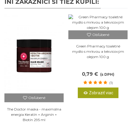
INÍ ZÁKAZNÍCI SI TIEŽ KÚPILI:
Obľúbené
Green Pharmacy toaletné
mydlo s mrkvou a tekvicovým
olejom 100 g
0,79 €
(s DPH)
(1)
Zobraziť viac
Obľúbené
The Doctor maska - maximálna
energia Keratín + Arginín +
Biotín 295 ml