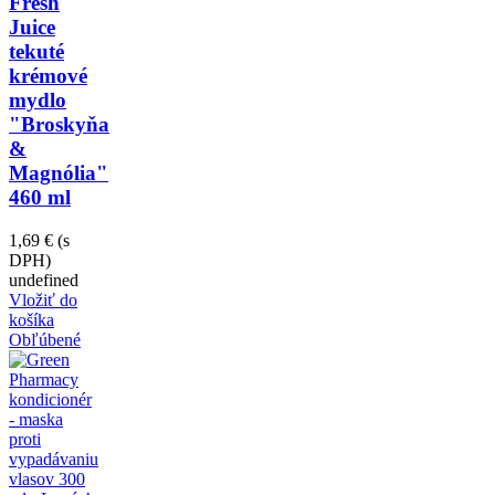
Fresh
Juice
tekuté
krémové
mydlo
"Broskyňa
&
Magnólia"
460 ml
1,69 €
(s
DPH)
undefined
Vložiť do
košíka
Obľúbené