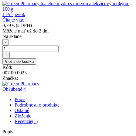
1 Príspevok
Čítajte viac
0,79 €
(s DPH)
Môžete mať už do 2 dní
Na sklade
-
+
Vložiť do košíka
Kód:
007.00.0023
Značka:
Obľúbené
4
Popis
Podrobnosti o produkte
Ostatné
Zloženie
Recenzie(1)
Popis