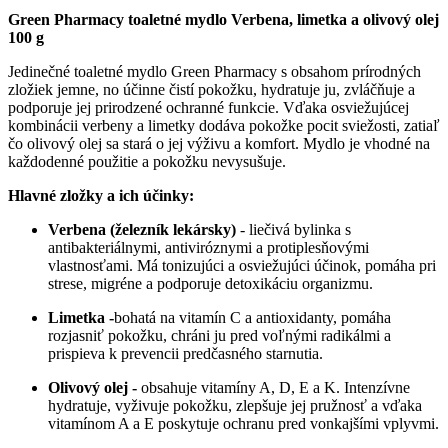
Green Pharmacy toaletné mydlo Verbena, limetka a olivový olej
100 g
Jedinečné toaletné mydlo Green Pharmacy s obsahom prírodných
zložiek jemne, no účinne čistí pokožku, hydratuje ju, zvláčňuje a
podporuje jej prirodzené ochranné funkcie. Vďaka osviežujúcej
kombinácii verbeny a limetky dodáva pokožke pocit sviežosti, zatiaľ
čo olivový olej sa stará o jej výživu a komfort. Mydlo je vhodné na
každodenné použitie a pokožku nevysušuje.
Hlavné zložky a ich účinky:
Verbena (železník lekársky)
- liečivá bylinka s
antibakteriálnymi, antiviróznymi a protiplesňovými
vlastnosťami. Má tonizujúci a osviežujúci účinok, pomáha pri
strese, migréne a podporuje detoxikáciu organizmu.
Limetka -
bohatá na vitamín C a antioxidanty, pomáha
rozjasniť pokožku, chráni ju pred voľnými radikálmi a
prispieva k prevencii predčasného starnutia.
Olivový olej -
obsahuje vitamíny A, D, E a K. Intenzívne
hydratuje, vyživuje pokožku, zlepšuje jej pružnosť a vďaka
vitamínom A a E poskytuje ochranu pred vonkajšími vplyvmi.