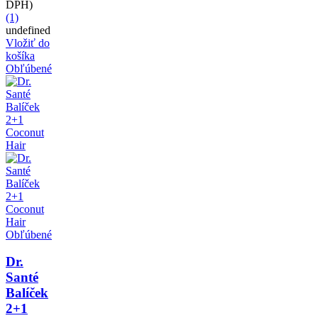
DPH)
(1)
undefined
Vložiť do
košíka
Obľúbené
Obľúbené
Dr.
Santé
Balíček
2+1