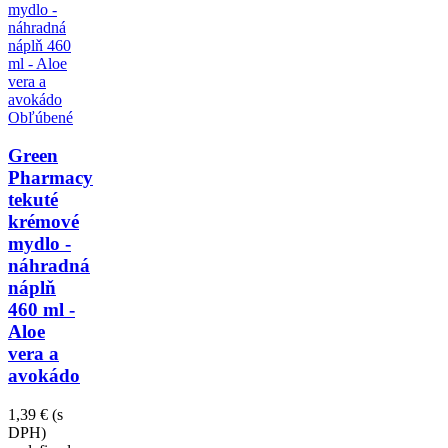
Obľúbené
Green
Pharmacy
tekuté
krémové
mydlo -
náhradná
náplň
460 ml -
Aloe
vera a
avokádo
1,39 €
(s
DPH)