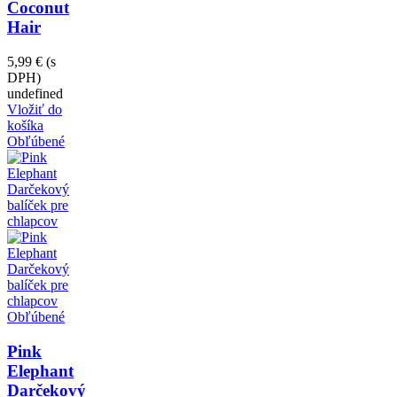
Coconut
Hair
5,99 €
(s
DPH)
undefined
Vložiť do
košíka
Obľúbené
Obľúbené
Pink
Elephant
Darčekový