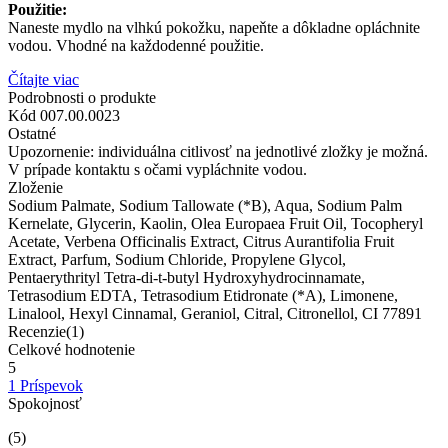
Použitie:
Naneste mydlo na vlhkú pokožku, napeňte a dôkladne opláchnite
vodou. Vhodné na každodenné použitie.
Čítajte viac
Podrobnosti o produkte
Kód
007.00.0023
Ostatné
Upozornenie: individuálna citlivosť na jednotlivé zložky je možná.
V prípade kontaktu s očami vypláchnite vodou.
Zloženie
Sodium Palmate, Sodium Tallowate (*B), Aqua, Sodium Palm
Kernelate, Glycerin, Kaolin, Olea Europaea Fruit Oil, Tocopheryl
Acetate, Verbena Officinalis Extract, Citrus Aurantifolia Fruit
Extract, Parfum, Sodium Chloride, Propylene Glycol,
Pentaerythrityl Tetra-di-t-butyl Hydroxyhydrocinnamate,
Tetrasodium EDTA, Tetrasodium Etidronate (*А), Limonene,
Linalool, Hexyl Cinnamal, Geraniol, Citral, Citronellol, CI 77891
Recenzie(1)
Celkové hodnotenie
5
1 Príspevok
Spokojnosť
(5)