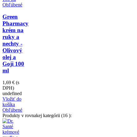
Obľúbené
Green
Pharmacy
krém na
ruky a
nechty -
Olivový
olej a
Goji 100
ml
1,69 €
(s
DPH)
undefined
Vložiť do
košíka
Obľúbené
Produkty v rovnakej kategórii (16 ):