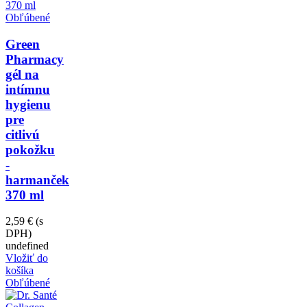
Obľúbené
Green
Pharmacy
gél na
intímnu
hygienu
pre
citlivú
pokožku
-
harmanček
370 ml
2,59 €
(s
DPH)
undefined
Vložiť do
košíka
Obľúbené