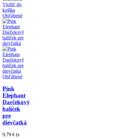
Vložiť do
košíka
Obľúbené
Obľúbené
Pink
Elephant
Darčekový
balíček
pre
dievčatká
9,79 €
(s