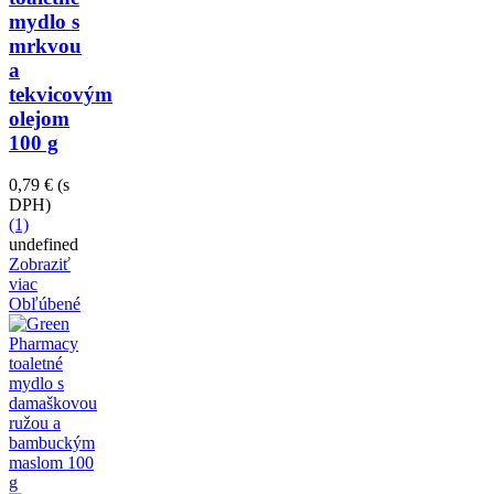
mydlo s
mrkvou
a
tekvicovým
olejom
100 g
0,79 €
(s
DPH)
(1)
undefined
Zobraziť
viac
Obľúbené