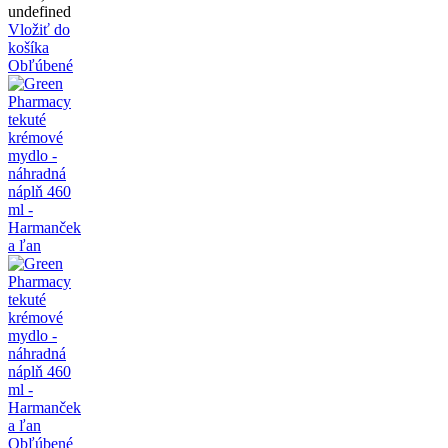
undefined
Vložiť do
košíka
Obľúbené
Obľúbené