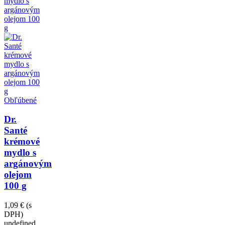
Obľúbené
Dr.
Santé
krémové
mydlo s
argánovým
olejom
100 g
1,09 €
(s
DPH)
undefined