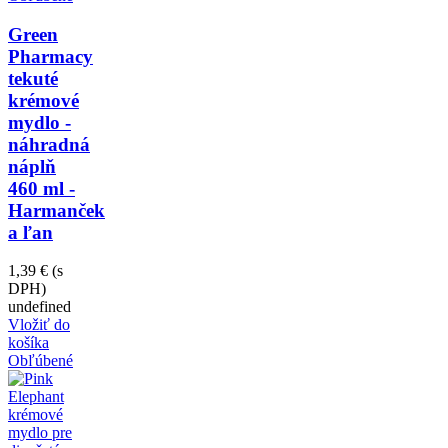
Green
Pharmacy
tekuté
krémové
mydlo -
náhradná
náplň
460 ml -
Harmanček
a ľan
1,39 €
(s
DPH)
undefined
Vložiť do
košíka
Obľúbené