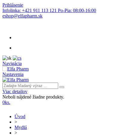
Prihlásenie
Infolinka: +421 911 113 121 Po-Pia: 08:00-16:00
eshop@elfapharm.sk
Navigácia
Nastavenia
Viac detailov
Neboli nájdené žiadne produkty.
0
ks.
Úvod
>
Mydlá
>