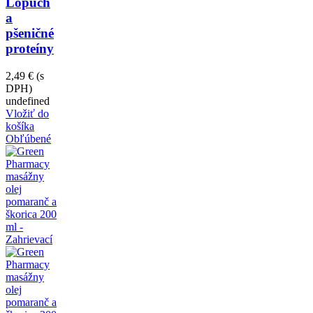
Lopúch
a
pšeničné
proteíny
2,49 €
(s
DPH)
undefined
Vložiť do
košíka
Obľúbené