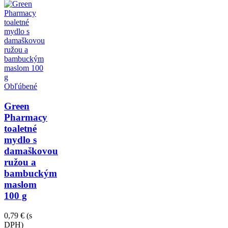
Obľúbené
Green
Pharmacy
toaletné
mydlo s
damaškovou
ružou a
bambuckým
maslom
100 g
0,79 €
(s
DPH)