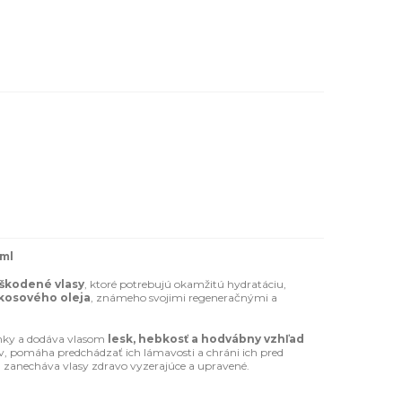
 ml
škodené vlasy
, ktoré potrebujú okamžitú hydratáciu,
kosového oleja
, známeho svojimi regeneračnými a
inky a dodáva vlasom
lesk, hebkosť a hodvábny vzhľad
v, pomáha predchádzať ich lámavosti a chráni ich pred
 a zanecháva vlasy zdravo vyzerajúce a upravené.