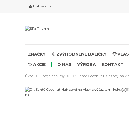
Prihlásenie
ZNAČKY
ZVÝHODNENÉ BALÍČKY
VLAS
AKCIE
O NÁS
VÝROBA
KONTAKT
Úvod
>
Spreje na vlasy
>
Dr. Santé Coconut Hair sprej na v