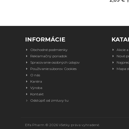
2,09 €
(
INFORMÁCIE
KATA
Obchodné podmienky
Akcie a
Reklamačný poriadok
Nové p
Spracovanie osobných údajov
Najpred
Používanie súborov Cookies
Mapa s
O nás
Kariéra
Výroba
Kontakt
Odstúpiť od zmluvy tu
Elfa Pharm ©
2026 Všetky práva vyhradené.