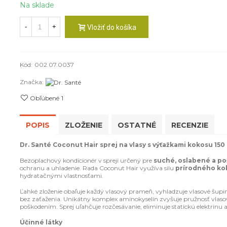
Na sklade
-
+
Vložiť do košíka
Kód:
002.07.0037
Značka:
Obľúbené
1
POPIS
ZLOŽENIE
OSTATNÉ
RECENZIE
Dr. Santé Coconut Hair sprej na vlasy s výťažkami kokosu 150
Bezoplachový kondicionér v spreji určený pre
suché, oslabené a po
ochranu a uhladenie. Rada Coconut Hair využíva silu
prírodného ko
hydratačnými vlastnosťami.
Ľahké zloženie obaľuje každý vlasový prameň, vyhladzuje vlasové šup
bez zaťaženia. Unikátny komplex aminokyselín zvyšuje pružnosť vlaso
poškodením. Sprej uľahčuje rozčesávanie, eliminuje statickú elektrinu
Účinné látky