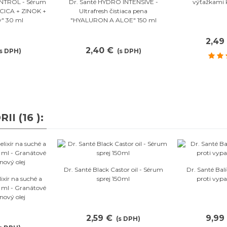
bené
Obľúbené
ONTROL - Sérum
Dr. Santé HYDRO INTENSIVE -
výťažkami 
"CICA + ZINOK +
Ultrafresh čistiaca pena
y" 30 ml
"HYALURON A ALOE" 150 ml
2,49
2,40 €
(s DPH)
(s DPH)
 (16 ):
Obľúbené
O
Dr. Santé Black Castor oil - Sérum
Dr. Santé Balí
bené
xír na suché a
sprej 150ml
proti vyp
 ml - Granátové
nový olej
2,59 €
9,99
(s DPH)