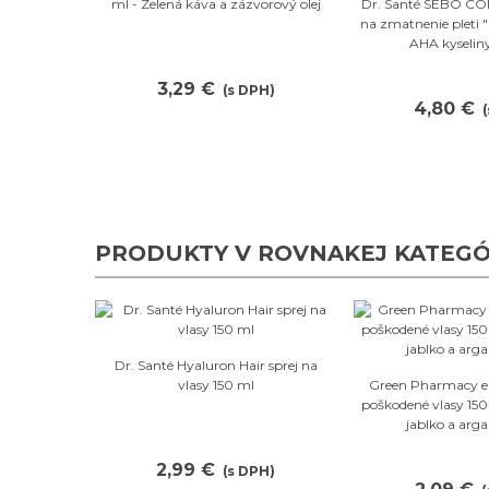
Obľú
ml - Zelená káva a zázvorový olej
Dr. Santé SEBO C
na zmatnenie pleti 
AHA kyselin
3,29 €
(s DPH)
4,80 €
PRODUKTY V ROVNAKEJ KATEGÓRII
Obľúbené
Dr. Santé Hyaluron Hair sprej na
Obľú
vlasy 150 ml
Green Pharmacy eli
poškodené vlasy 150
jablko a arga
2,99 €
(s DPH)