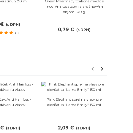
Obľúbené
keratínu 200 ml
Green Pharmacy toaletné mydlo s
Green Ph
modrým kosatcom a argánovým
nechty vyži
olejom 100 g
 €
(s DPH)
0,79 €
1
(s DPH)
(1)
bľúbené
Obľúbené
ček Anti Hair loss -
Pink Elephant sprej na vlasy pre
Dr. Santé 
adávaniu vlasov
dievčatká "Lama Emily" 150 ml
výťaž
 €
2,09 €
2
(s DPH)
(s DPH)