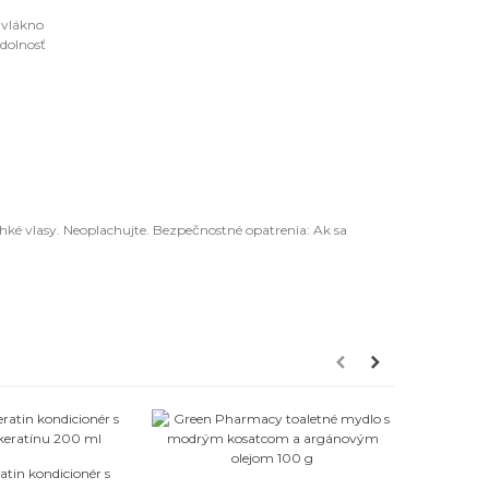
 vlákno
odolnosť
vlhké vlasy. Neoplachujte. Bezpečnostné opatrenia: Ak sa
bľúbené
atin kondicionér s