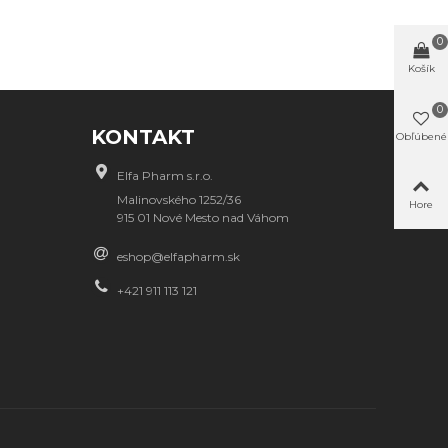
0
Košík
0
KONTAKT
Obľúbené
Elfa Pharm s.r.o.
Malinovského 1252/36
Hore
915 01 Nové Mesto nad Váhom
eshop@elfapharm.sk
+421 911 113 121