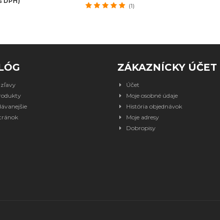
s DPH)
(1)
LÓG
ZÁKAZNÍCKY ÚČET
 zľavy
Účet
rodukty
Moje osobné údaje
ávanejšie
História objednávok
tránok
Moje adresy
Dobropisy