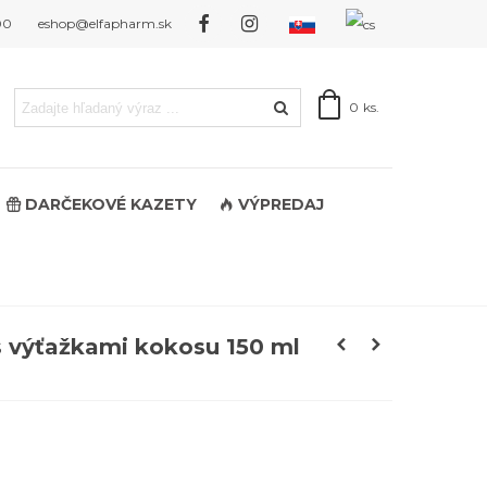
00
eshop@elfapharm.sk
0
ks.
DARČEKOVÉ KAZETY
VÝPREDAJ
 s výťažkami kokosu 150 ml