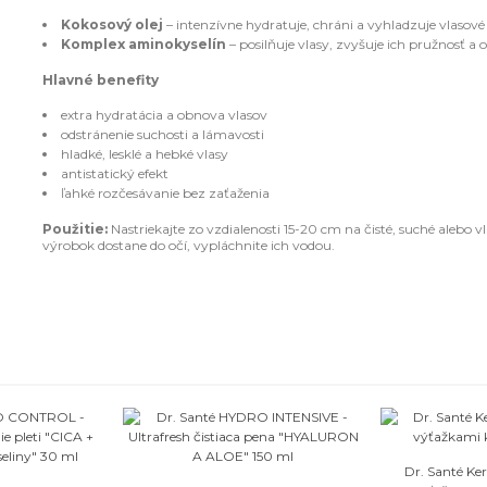
Kokosový olej
– intenzívne hydratuje, chráni a vyhladzuje vlasové
Komplex aminokyselín
– posilňuje vlasy, zvyšuje ich pružnosť a 
Hlavné benefity
extra hydratácia a obnova vlasov
odstránenie suchosti a lámavosti
hladké, lesklé a hebké vlasy
antistatický efekt
ľahké rozčesávanie bez zaťaženia
Použitie:
Nastriekajte zo vzdialenosti 15-20 cm na čisté, suché alebo 
výrobok dostane do očí, vypláchnite ich vodou.
O
Dr. Santé Ker