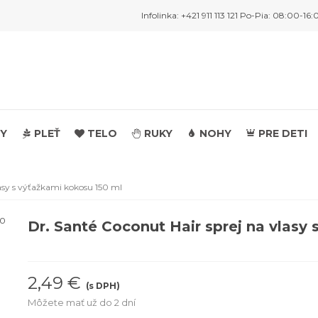
Infolinka: +421 911 113 121 Po-Pia: 08:00-16:
Y
PLEŤ
TELO
RUKY
NOHY
PRE DETI
lasy s výťažkami kokosu 150 ml
Dr. Santé Coconut Hair sprej na vlasy
2,49 €
(s DPH)
Môžete mať už do 2 dní