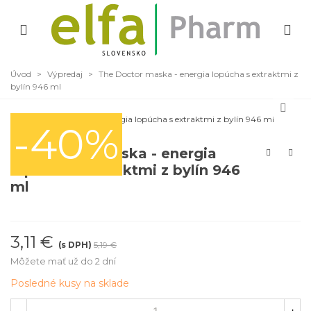
Úvod
>
Výpredaj
>
The Doctor maska - energia lopúcha s extraktmi z
bylín 946 ml
-40%
The Doctor maska - energia
lopúcha s extraktmi z bylín 946
ml
3,11 €
(s DPH)
5,19 €
Môžete mať už do 2 dní
Posledné kusy na sklade