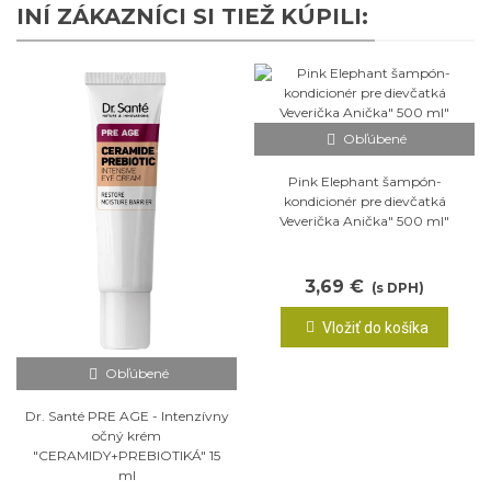
INÍ ZÁKAZNÍCI SI TIEŽ KÚPILI:
Obľúbené
Pink Elephant šampón-
kondicionér pre dievčatká
Veverička Anička" 500 ml"
3,69 €
(s DPH)
Vložiť do košíka
Obľúbené
Dr. Santé PRE AGE - Intenzívny
očný krém
"CERAMIDY+PREBIOTIKÁ" 15
ml