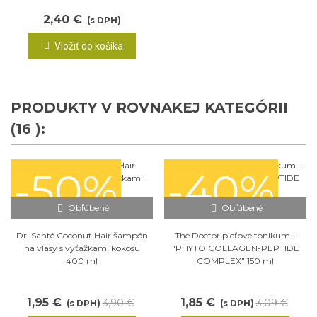
2,40 €
(s DPH)
Vložiť do košíka
PRODUKTY V ROVNAKEJ KATEGÓRII
(16 ):
-50%
-40%
Obľúbené
Obľúbené
Dr. Santé Coconut Hair šampón
The Doctor pleťové tonikum -
na vlasy s výťažkami kokosu
"PHYTO COLLAGEN-PEPTIDE
400 ml
COMPLEX" 150 ml
1,95 €
1,85 €
3,90 €
3,09 €
(s DPH)
(s DPH)