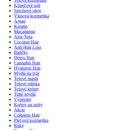
Telová kozmetika
Kúpeľové soli
Sprchové oleje
Vlasová kozmetika
Argan
Keratin
Macadamia
Aloe Vera
Coconut Hair
Anti Hair Loss
Balíčky
Detox Hair
Cannabis Hair
Hyaluron Hair
Mydlá na tvár
Telové maslá
Telové mlieka
Telové krémy
Tuhé mydlá
Výpredaj
Krémy na nohy
Akcie
Collagen Hair
Pleťová kozmetika
Ruky