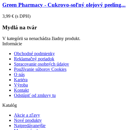
Green Pharmacy - Cukrovo-soľný olejový peeling...
3,99 €
(s DPH)
Mydlá na tvár
V kategórii sa nenachádza žiadny produkt.
Informácie
Obchodné podmienky
Reklamačný poriadok
Spracovanie osobných údajov
Používanie súborov Cookies
O nás
Kariéra
Výroba
Kontakt
Odstúpiť od zmluvy tu
Katalóg
Akcie a zľavy
Nové produkty
Najpredávanejšie