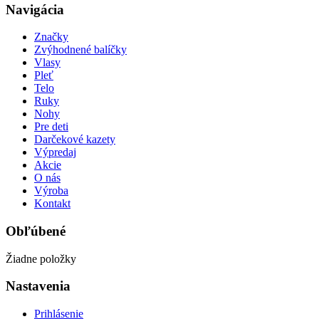
Navigácia
Značky
Zvýhodnené balíčky
Vlasy
Pleť
Telo
Ruky
Nohy
Pre deti
Darčekové kazety
Výpredaj
Akcie
O nás
Výroba
Kontakt
Obľúbené
Žiadne položky
Nastavenia
Prihlásenie