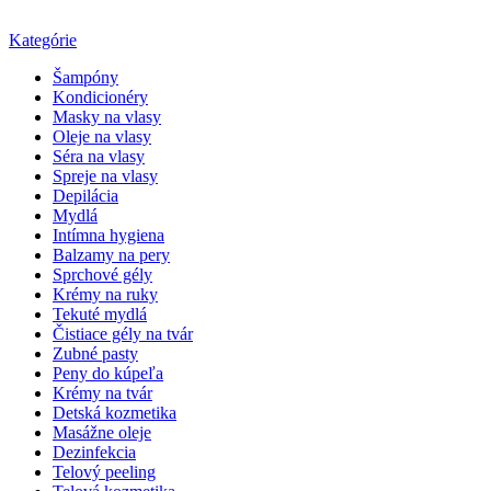
Kategórie
Šampóny
Kondicionéry
Masky na vlasy
Oleje na vlasy
Séra na vlasy
Spreje na vlasy
Depilácia
Mydlá
Intímna hygiena
Balzamy na pery
Sprchové gély
Krémy na ruky
Tekuté mydlá
Čistiace gély na tvár
Zubné pasty
Peny do kúpeľa
Krémy na tvár
Detská kozmetika
Masážne oleje
Dezinfekcia
Telový peeling