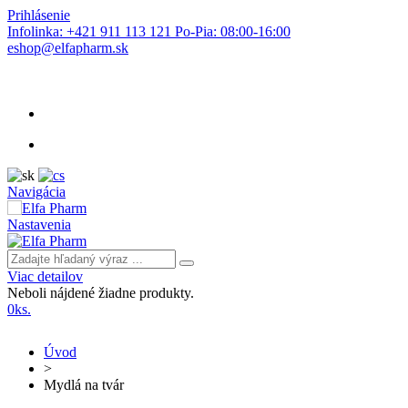
Prihlásenie
Infolinka: +421 911 113 121 Po-Pia: 08:00-16:00
eshop@elfapharm.sk
Navigácia
Nastavenia
Viac detailov
Neboli nájdené žiadne produkty.
0
ks.
Úvod
>
Mydlá na tvár