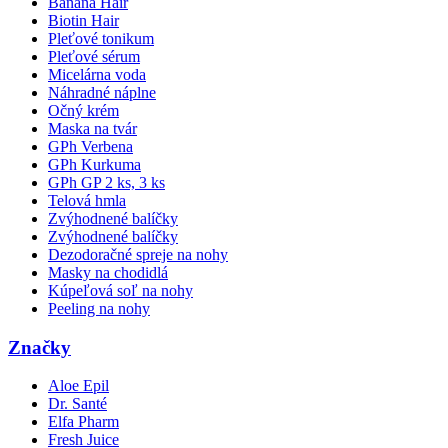
Banana Hair
Biotin Hair
Pleťové tonikum
Pleťové sérum
Micelárna voda
Náhradné náplne
Očný krém
Maska na tvár
GPh Verbena
GPh Kurkuma
GPh GP 2 ks, 3 ks
Telová hmla
Zvýhodnené balíčky
Zvýhodnené balíčky
Dezodoračné spreje na nohy
Masky na chodidlá
Kúpeľová soľ na nohy
Peeling na nohy
Značky
Aloe Epil
Dr. Santé
Elfa Pharm
Fresh Juice