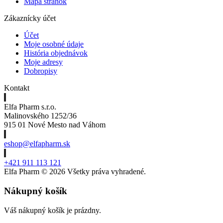
Mapa stránok
Zákaznícky účet
Účet
Moje osobné údaje
História objednávok
Moje adresy
Dobropisy
Kontakt
Elfa Pharm s.r.o.
Malinovského 1252/36
915 01 Nové Mesto nad Váhom
eshop@elfapharm.sk
+421 911 113 121
Elfa Pharm ©
2026 Všetky práva vyhradené.
Nákupný košík
Váš nákupný košík je prázdny.