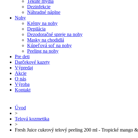
Tekuté mydlá
Dezinfekcie
Náhradné náplne
Nohy
Krémy na nohy
Depilácia
Dezodoračné spreje na nohy
Masky na chodidlá
Kúpeľová soľ na nohy
Peeling na nohy
Pre deti
Darčekové kazety
Výpredaj
Akcie
O nás
Výroba
Kontakt
Úvod
>
Telová kozmetika
>
Fresh Juice cukrový telový peeling 200 ml - Tropické mango &