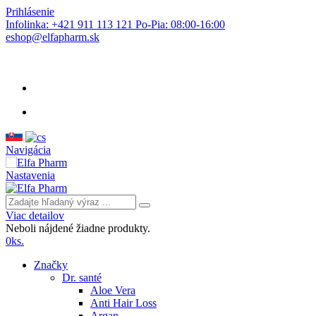
Prihlásenie
Infolinka: +421 911 113 121 Po-Pia: 08:00-16:00
eshop@elfapharm.sk
Navigácia
Nastavenia
Viac detailov
Neboli nájdené žiadne produkty.
0
ks.
Značky
Dr. santé
Aloe Vera
Anti Hair Loss
Argan