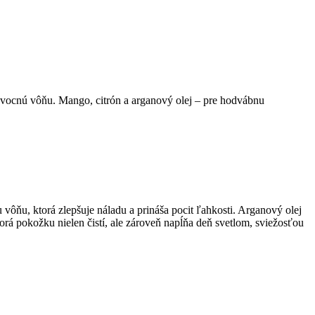
 ovocnú vôňu. Mango, citrón a arganový olej – pre hodvábnu
ňu, ktorá zlepšuje náladu a prináša pocit ľahkosti. Arganový olej
orá pokožku nielen čistí, ale zároveň napĺňa deň svetlom, sviežosťou