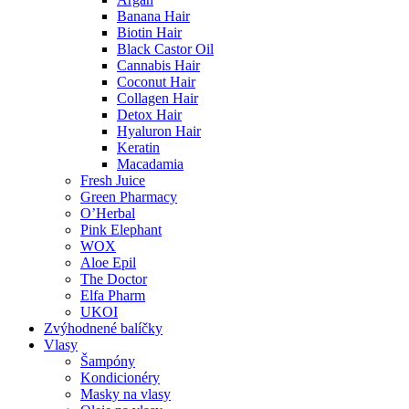
Banana Hair
Biotin Hair
Black Castor Oil
Cannabis Hair
Coconut Hair
Collagen Hair
Detox Hair
Hyaluron Hair
Keratin
Macadamia
Fresh Juice
Green Pharmacy
O’Herbal
Pink Elephant
WOX
Aloe Epil
The Doctor
Elfa Pharm
UKOI
Zvýhodnené balíčky
Vlasy
Šampóny
Kondicionéry
Masky na vlasy