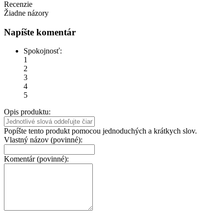
Recenzie
Žiadne názory
Napíšte komentár
Spokojnosť:
1
2
3
4
5
Opis produktu:
Popíšte tento produkt pomocou jednoduchých a krátkych slov.
Vlastný názov (povinné):
Komentár (povinné):