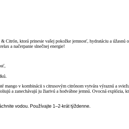
 & Citrón, ktorá prinesie vašej pokožke jemnosť, hydratáciu a úžasnú
relax a načerpanie slnečnej energie!
sť,
dkú.
mango v kombinácii s citrusovým citrónom vytvára výraznú a sviežu vô
oliujú a zanechávajú ju žiarivú a hodvábne jemnú. Ovocná explózia, kt
chnite vodou. Používajte 1–2-krát týždenne.