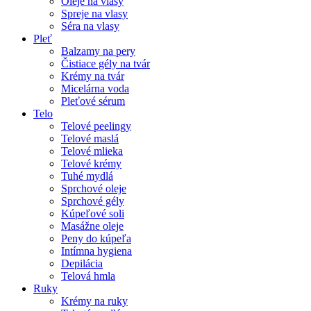
Oleje na vlasy
Spreje na vlasy
Séra na vlasy
Pleť
Balzamy na pery
Čistiace gély na tvár
Krémy na tvár
Micelárna voda
Pleťové sérum
Telo
Telové peelingy
Telové maslá
Telové mlieka
Telové krémy
Tuhé mydlá
Sprchové oleje
Sprchové gély
Kúpeľové soli
Masážne oleje
Peny do kúpeľa
Intímna hygiena
Depilácia
Telová hmla
Ruky
Krémy na ruky