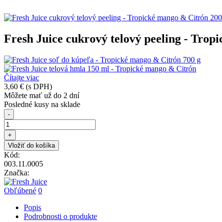
Fresh Juice cukrový telový peeling - Trop
Čítajte viac
3,60 €
(s DPH)
Môžete mať už do 2 dní
Posledné kusy na sklade
-
+
Vložiť do košíka
Kód:
003.11.0005
Značka:
Obľúbené
0
Popis
Podrobnosti o produkte