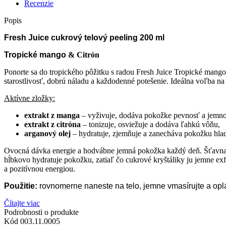
Recenzie
Popis
Fresh Juice
cukrový telový peeling 200 ml
Tropické mango
& Citrón
Ponorte sa do tropického pôžitku s radou Fresh Juice Tropické mango
starostlivosť, dobrú náladu a každodenné potešenie. Ideálna voľba na 
Aktívne zložky:
extrakt z manga
– vyživuje, dodáva pokožke pevnosť a jemno
extrakt z citróna
– tonizuje, osviežuje a dodáva ľahkú vôňu,
arganový olej
– hydratuje, zjemňuje a zanecháva pokožku hla
Ovocná dávka energie a hodvábne jemná pokožka každý deň. Šťavnaté 
hĺbkovo hydratuje pokožku, zatiaľ čo cukrové kryštáliky ju jemne exf
a pozitívnou energiou.
Použitie:
rovnomerne naneste na telo, jemne vmasírujte a oplá
Čítajte viac
Podrobnosti o produkte
Kód
003.11.0005