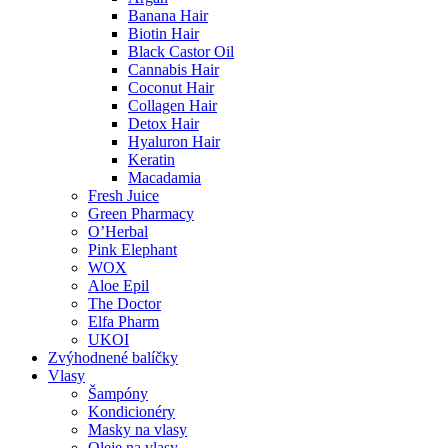
Banana Hair
Biotin Hair
Black Castor Oil
Cannabis Hair
Coconut Hair
Collagen Hair
Detox Hair
Hyaluron Hair
Keratin
Macadamia
Fresh Juice
Green Pharmacy
O’Herbal
Pink Elephant
WOX
Aloe Epil
The Doctor
Elfa Pharm
UKOI
Zvýhodnené balíčky
Vlasy
Šampóny
Kondicionéry
Masky na vlasy
Oleje na vlasy