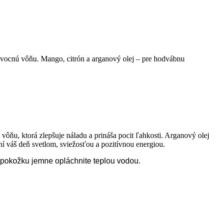
 ovocnú vôňu. Mango, citrón a arganový olej – pre hodvábnu
ôňu, ktorá zlepšuje náladu a prináša pocit ľahkosti. Arganový olej
í váš deň svetlom, sviežosťou a pozitívnou energiou.
m pokožku jemne opláchnite teplou vodou.