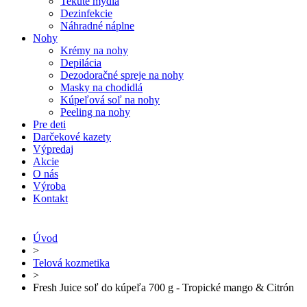
Tekuté mydlá
Dezinfekcie
Náhradné náplne
Nohy
Krémy na nohy
Depilácia
Dezodoračné spreje na nohy
Masky na chodidlá
Kúpeľová soľ na nohy
Peeling na nohy
Pre deti
Darčekové kazety
Výpredaj
Akcie
O nás
Výroba
Kontakt
Úvod
>
Telová kozmetika
>
Fresh Juice soľ do kúpeľa 700 g - Tropické mango & Citrón