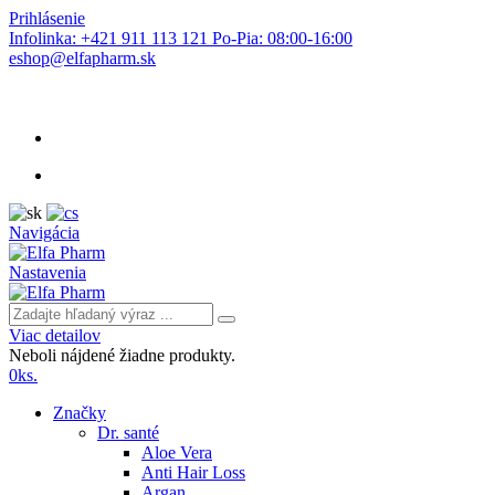
Prihlásenie
Infolinka: +421 911 113 121 Po-Pia: 08:00-16:00
eshop@elfapharm.sk
Navigácia
Nastavenia
Viac detailov
Neboli nájdené žiadne produkty.
0
ks.
Značky
Dr. santé
Aloe Vera
Anti Hair Loss
Argan