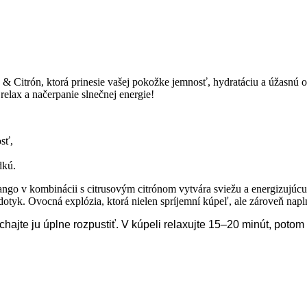
 & Citrón, ktorá prinesie vašej pokožke jemnosť, hydratáciu a úžasnú
relax a načerpanie slnečnej energie!
sť,
dkú.
o v kombinácii s citrusovým citrónom vytvára sviežu a energizujúcu v
yk. Ovocná explózia, ktorá nielen spríjemní kúpeľ, ale zároveň napln
hajte ju úplne rozpustiť. V kúpeli relaxujte 15–20 minút, poto