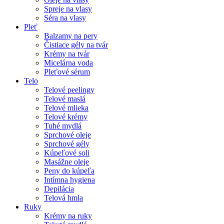
Spreje na vlasy
Séra na vlasy
Pleť
Balzamy na pery
Čistiace gély na tvár
Krémy na tvár
Micelárna voda
Pleťové sérum
Telo
Telové peelingy
Telové maslá
Telové mlieka
Telové krémy
Tuhé mydlá
Sprchové oleje
Sprchové gély
Kúpeľové soli
Masážne oleje
Peny do kúpeľa
Intímna hygiena
Depilácia
Telová hmla
Ruky
Krémy na ruky