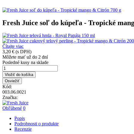
Fresh Juice soľ do kúpeľa - Tropické man
Čítajte viac
3,20 €
(s DPH)
Môžete mať už do 2 dní
Posledné kusy na sklade
Vložiť do košíka
Kód:
003.06.0021
Značka:
Obľúbené
0
Popis
Podrobnosti o produkte
Recenzie