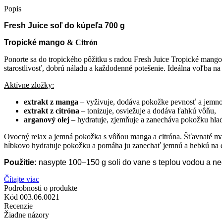
Popis
Fresh Juice
soľ do kúpeľa 700 g
Tropické mango
& Citrón
Ponorte sa do tropického pôžitku s radou Fresh Juice Tropické mango
starostlivosť, dobrú náladu a každodenné potešenie. Ideálna voľba na 
Aktívne zložky:
extrakt z manga
– vyživuje, dodáva pokožke pevnosť a jemno
extrakt z citróna
– tonizuje, osviežuje a dodáva ľahkú vôňu,
arganový olej
– hydratuje, zjemňuje a zanecháva pokožku hla
Ovocný relax a jemná pokožka s vôňou manga a citróna. Šťavnaté mang
hĺbkovo hydratuje pokožku a pomáha ju zanechať jemnú a hebkú na dot
Použitie:
nasypte 100–150 g soli do vane s teplou vodou a nec
Čítajte viac
Podrobnosti o produkte
Kód
003.06.0021
Recenzie
Žiadne názory