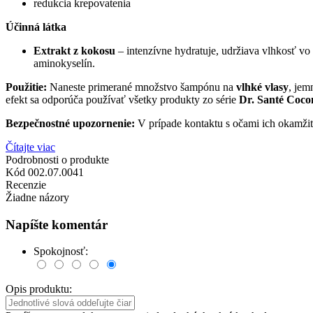
redukcia krepovatenia
Účinná látka
Extrakt z kokosu
– intenzívne hydratuje, udržiava vlhkosť v
aminokyselín.
Použitie:
Naneste primerané množstvo šampónu na
vlhké vlasy
, jem
efekt sa odporúča používať všetky produkty zo série
Dr. Santé Coco
Bezpečnostné upozornenie:
V prípade kontaktu s očami ich okamži
Čítajte viac
Podrobnosti o produkte
Kód
002.07.0041
Recenzie
Žiadne názory
Napíšte komentár
Spokojnosť:
Opis produktu: