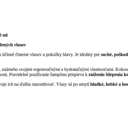
0 ml
odených vlasov
o účinné čistenie vlasov a pokožky hlavy. Je ideálny pre
suché, poškod
, známeho svojimi regeneračnými a hydratačnými vlastnosťami. Kokos
nosti. Pravidelné používanie šampónu prispieva k
zníženiu štiepenia 
uje ich na ďalšiu starostlivosť. Vlasy sú po umytí
hladké, hebké a ho