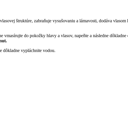
o vlasovej štruktúre, zabraňuje vysušovaniu a lámavosti, dodáva vlas
ne vmasírujte do pokožky hlavy a vlasov, napeňte a následne dôkladne
nut.
te dôkladne vypláchnite vodou.