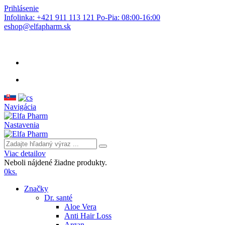
Prihlásenie
Infolinka: +421 911 113 121 Po-Pia: 08:00-16:00
eshop@elfapharm.sk
Navigácia
Nastavenia
Viac detailov
Neboli nájdené žiadne produkty.
0
ks.
Značky
Dr. santé
Aloe Vera
Anti Hair Loss
Argan