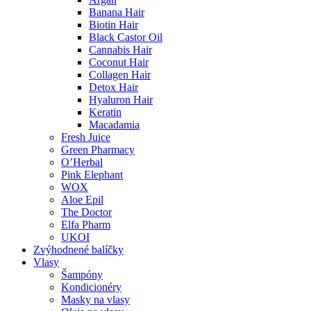
Banana Hair
Biotin Hair
Black Castor Oil
Cannabis Hair
Coconut Hair
Collagen Hair
Detox Hair
Hyaluron Hair
Keratin
Macadamia
Fresh Juice
Green Pharmacy
O’Herbal
Pink Elephant
WOX
Aloe Epil
The Doctor
Elfa Pharm
UKOI
Zvýhodnené balíčky
Vlasy
Šampóny
Kondicionéry
Masky na vlasy