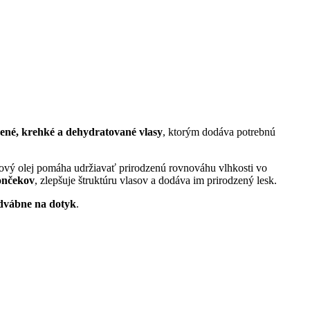
ené, krehké a dehydratované vlasy
, ktorým dodáva potrebnú
ový olej pomáha udržiavať prirodzenú rovnováhu vlhkosti vo
končekov
, zlepšuje štruktúru vlasov a dodáva im prirodzený lesk.
dvábne na dotyk
.