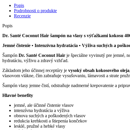
Popis
Podrobnosti o produkte
Recenzie
Popis
Dr. Santé Coconut Hair šampón na vlasy s výťažkami kokosu 40
Jemné čistenie • Intenzívna hydratácia • Výživa suchých a pošk
Šampón
Dr. Santé Coconut Hair
je špeciálne vyvinutý pre jemné, n
hydratáciu, výživu a zdravý vzhľad.
Základom jeho účinnej receptúry je
vysoký obsah kokosového oleja
vlasovom vlákne, čím zabraňuje vysušovaniu, lámavosti a strate pruž
Šampón vlasy jemne čistí, odstraňuje nadmerné krepovatenie a priprav
Hlavné benefity
jemné, ale účinné čistenie vlasov
intenzívna hydratácia a výživa
obnova suchých a poškodených vlasov
redukcia krehkosti a štiepenia končekov
lesklé, pružné a hebké vlasy