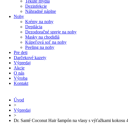
Tekuté mydlá
Dezinfekcie
Náhradné náplne
Nohy
Krémy na nohy
Depilácia
Dezodoračné spreje na nohy
Masky na chodidlá
Kúpeľová soľ na nohy
Peeling na nohy
Pre deti
Darčekové kazety
Výpredaj
Akcie
O nás
Výroba
Kontakt
Úvod
>
Výpredaj
>
Dr. Santé Coconut Hair šampón na vlasy s výťažkami kokosu 