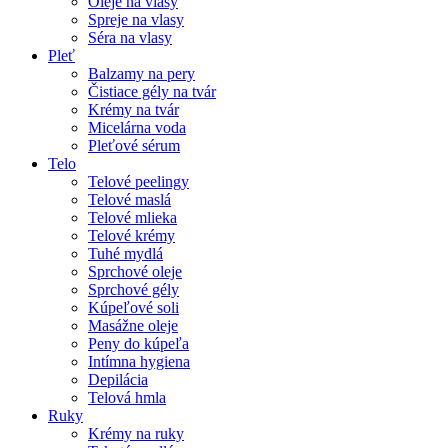
Oleje na vlasy
Spreje na vlasy
Séra na vlasy
Pleť
Balzamy na pery
Čistiace gély na tvár
Krémy na tvár
Micelárna voda
Pleťové sérum
Telo
Telové peelingy
Telové maslá
Telové mlieka
Telové krémy
Tuhé mydlá
Sprchové oleje
Sprchové gély
Kúpeľové soli
Masážne oleje
Peny do kúpeľa
Intímna hygiena
Depilácia
Telová hmla
Ruky
Krémy na ruky